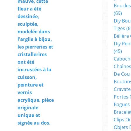
mauve, cette
Boucles
fleur a été
(69)
dessinée,
Diy Bou
sculptée,
Tiges
(6
modelée dans
Bélière
l'argile à bijou,
Diy Pen
les pierreries et
(45)
cristallerires
Cabocho
ont été
Chaînes
incrustées à la
De Cou
cuisson,
Boutons
peinture et
Cravate
vernis
Portes 
acrylique, pièce
Bagues
originale
Bracele
unique et
Clips O
signée au dos.
Objets 