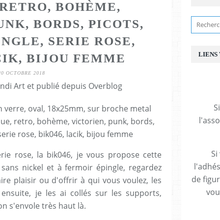
 RETRO, BOHÈME,
UNK, BORDS, PICOTS,
NGLE, SERIE ROSE,
LIENS
CIK, BIJOU FEMME
20 OCTOBRE 2018
ndi Art et publié depuis Overblog
S
l'ass
Si
rie rose, la bik046, je vous propose cette
l'adhés
 sans nickel et à fermoir épingle, regardez
de figu
ire plaisir ou d'offrir à qui vous voulez, les
vous
ensuite, je les ai collés sur les supports,
n s'envole très haut là.