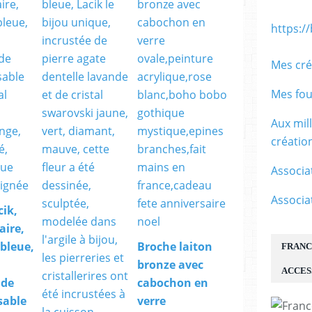
https:/
Mes cré
Mes fou
Aux mil
créati
Associa
Associa
cik,
aire,
,bleue,
Broche laiton
FRANC
bronze avec
ACCES
 de
cabochon en
sable
verre