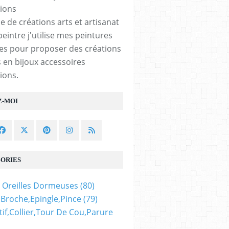
e de créations arts et artisanat
peintre j'utilise mes peintures
les pour proposer des créations
 en bijoux accessoires
ions.
Z-MOI
ORIES
 Oreilles Dormeuses
(80)
,broche,epingle,pince
(79)
if,collier,tour De Cou,parure