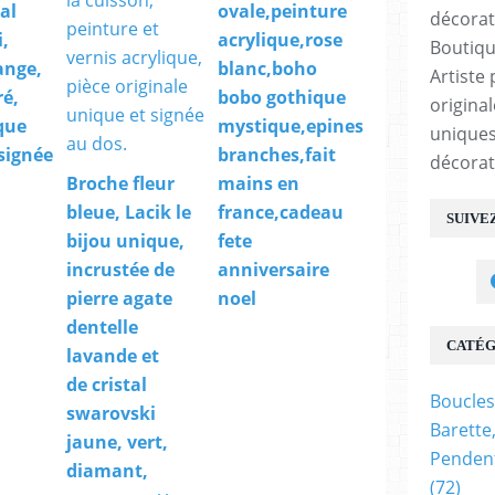
tal
ovale,peinture
,
acrylique,rose
Boutiqu
ange,
blanc,boho
Artiste 
ré,
bobo gothique
origina
que
mystique,epines
uniques
 signée
branches,fait
décorat
Broche fleur
mains en
bleue, Lacik le
france,cadeau
SUIVE
bijou unique,
fete
incrustée de
anniversaire
pierre agate
noel
dentelle
CATÉG
lavande et
de cristal
Boucles
swarovski
Barette
jaune, vert,
Pendent
diamant,
(72)