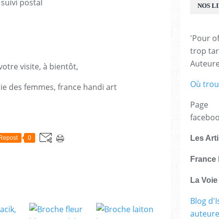
suivi postal
NOS L
'Pour of
trop tar
Auteur
otre visite, à bientôt,
Où trou
voie des femmes, france handi art
Page
E
facebo
Les Art
Repost
0
France 
La Voi
Blog d'I
auteure,