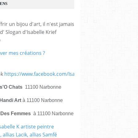
IENS
frir un bijou d'art, il n'est jamais 
d' Slogan d'Isabelle Krief 
e
ver mes créations ?
ok
https://www.facebook.com/IsabelleKrief.ArtistePeintre/
is'O Chats
11100 Narbonne
Handi Art
à 11100 Narbonne
e Des Femmes
à 11100 Narbonne
sabelle K artiste peintre
 allias Lacik, allias Samfé