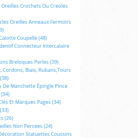
 Oreilles Crochets Ou Creoles
cles Oreilles Anneaux Fermoirs
9)
 Calotte Coupelle
(48)
dentif Connecteur Intercalaire
ns Breloques Perles
(39)
, Cordons, Biais, Rubans,tours
(38)
 De Manchette Épingle Pince
(34)
Clés Et Marques Pages
(34)
(33)
ts
(26)
reilles Non Percees
(24)
Décoration Statuettes Coussins