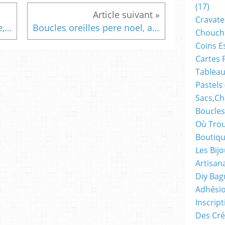
(17)
Cravate
Peint,artiste,cabochon verre, oval, 18x25mm, sur broche, metal bronze,meches,vieilli, gothique, baroque, hyppie, bohème,bijou fantastique, punk, reine margot, fermoir,epingle, serie rose, bik046, lacik, bijou femme
Boucles oreilles pere noel, avec sa hotte a cadeaux et cloches avec grelots,rouge vert argent,crochets acier inoxydable
Chouch
Coins E
Cartes 
Tableau
Pastels
Sacs,ch
Boucles
Où Trou
Boutiqu
Les Bij
Artisan
Diy Bag
Adhésio
Inscrip
Des Cré