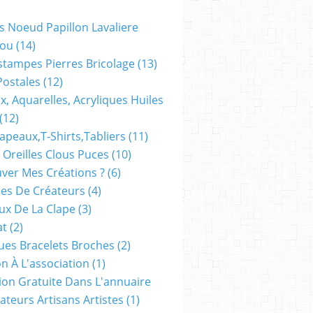
s Noeud Papillon Lavaliere
ou
(14)
stampes Pierres Bricolage
(13)
Postales
(12)
x, Aquarelles, Acryliques Huiles
(12)
apeaux,t-Shirts,tabliers
(11)
 Oreilles Clous Puces
(10)
ver Mes Créations ?
(6)
es De Créateurs
(4)
oux De La Clape
(3)
at
(2)
ues Bracelets Broches
(2)
n À L'association
(1)
tion Gratuite Dans L'annuaire
ateurs Artisans Artistes
(1)