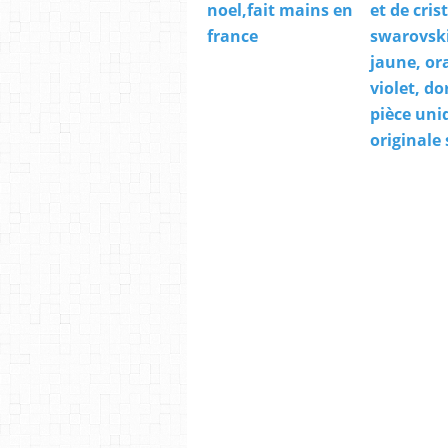
noel,fait mains en
et de cris
france
swarovski
jaune, or
violet, do
pièce uni
originale