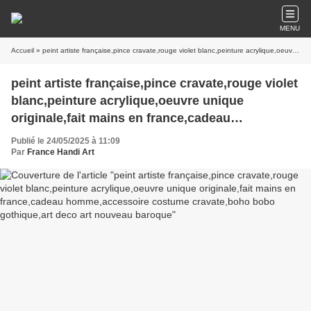
MENU
Accueil
» peint artiste française,pince cravate,rouge violet blanc,peinture acrylique,oeuvre unique originale,fait mains en france,cadeau homme,accessoire costume cravate,boho bobo gothique,art deco art nouveau baroque
peint artiste française,pince cravate,rouge violet
blanc,peinture acrylique,oeuvre unique
originale,fait mains en france,cadeau
homme,accessoire costume cravate,boho bobo
Publié le 24/05/2025 à 11:09
gothique,art deco art nouveau baroque
Par
France Handi Art