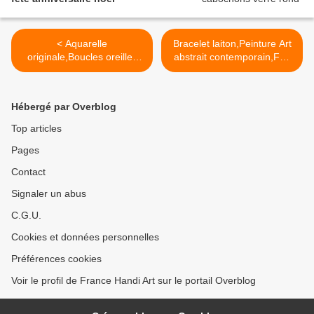
< Aquarelle
Bracelet laiton,Peinture Art
originale,Boucles oreilles
abstrait contemporain,Fait
dormeuses avec cabochons
mains en France,bleu blanc
en verre rond rose blanc
rouge jaune,cadeau fete
noir,bijou peint,createurs
anniversaire noel >
Hébergé par Overblog
narbonne occitanie
france,art abstrait
Top articles
contemporain,cadeau fête
Pages
anniversaire noël,femme
homme unisex lgbt
Contact
Signaler un abus
C.G.U.
Cookies et données personnelles
Préférences cookies
Voir le profil de France Handi Art sur le portail Overblog