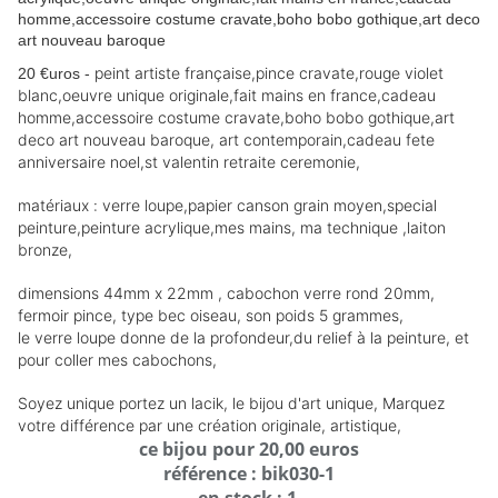
peint artiste française,pince cravate,rouge violet
20 €uros -
blanc,oeuvre unique originale,fait mains en france,cadeau
homme,accessoire costume cravate,boho bobo gothique,art
deco art nouveau baroque, art contemporain,cadeau fete
anniversaire noel,st valentin retraite ceremonie,
matériaux : verre loupe,papier canson grain moyen,special
peinture,peinture acrylique,mes mains, ma technique ,laiton
bronze,
dimensions 44mm x 22mm , cabochon verre rond 20mm,
fermoir pince, type bec oiseau, son poids 5 grammes,
le verre loupe donne de la profondeur,du relief à la peinture, et
p
our coller mes cabochons,
Soyez unique portez un lacik, le bijou d'art unique, Marquez
votre différence par une création originale, artistique,
ce bijou pour 20,00 euros
référence : bik030-1