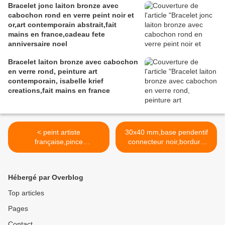
Bracelet jonc laiton bronze avec
cabochon rond en verre peint noir et
or,art contemporain abstrait,fait
mains en france,cadeau fete
anniversaire noel
Bracelet laiton bronze avec cabochon
en verre rond, peinture art
contemporain, isabelle krief
creations,fait mains en france
< peint artiste
30x40 mm,base pendentif
française,pince
connecteur noir,bordure
cravate,rouge violet
coquillage marins,collage
blanc,peinture
cabochon oval,fond
acrylique,oeuvre unique
plat,verre image
Hébergé par Overblog
originale,fait mains en
fimo,fourniture bijou
france,cadeau
bricolage mercerie,scrap
Top articles
homme,accessoire costume
deco,punk gothique
Pages
cravate,boho bobo
boheme >
gothique,art deco art
Contact