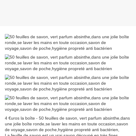
4 €uros la boîte - 50 feuilles de savon, vert parfum absinthe,dans
une jolie boîte ronde,se laver les mains en toute occasion,savon
de voyage,savon de poche,hygiène propreté anti bactérien,
La feuille de savon est un vrai savon découpé en très fines