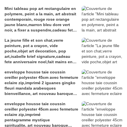
Mini tableau pop art rectangulaire en
polymere, peint a la main, art abstrait
contemporain, rouge rose orange
jaune blanc,marron bleu dore vert
noir, a fixer a suspendre,cadeau fete
anniversaire noel
La jeune fille et son chat,verre
peinture, pot a crayon, vide
poche,objet art decoration, pop
art,isabelle krief signature,cadeau
fete anniversaire noel,fait mains en
france
enveloppe housse taie coussin
oreiller polyester 45cm avec fermeture
eclaire zip,imprimé 2 iguanes gingko
fleuri mandala arabesques
bienveillance, art nouveau baroque
rococo, noir bleu et or, meditation
enveloppe housse taie coussin
relaxation zen,deco maison,boho
oreiller polyester 45cm avec fermeture
bobo gothique ethnique
eclaire zip,imprimé
hippie,cadeau fete anniversaire noel
pentagramme mystique
spiritualite, art nouveau baroque