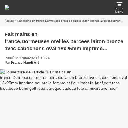
MENU
Accueil
» Fait mains en france,Dormeuses oreilles percees laiton bronze avec cabochons oval 18x25mm imprime aquarelle femme et fleur isabelle krief,vert rose bleu,bobo boho gothique baroque,cadeau fete anniversaire noel
Fait mains en
france,Dormeuses oreilles percees laiton bronze
avec cabochons oval 18x25mm imprime
aquarelle femme et fleur isabelle krief,vert rose
Publié le 17/04/2023 à 10:24
bleu,bobo boho gothique baroque,cadeau fete
Par
France Handi Art
anniversaire noel