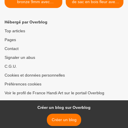
bronze 9mm avec
de sac en bois fleur avec
anneau,soucoupe
cabochon rond en verre
casquette feuille
peint par artiste,vert
fleur,collage pierre perle
chartreux nacre
Hébergé par Overblog
fimo,diy bijou pendentif
blanc,fermoir anneau laiton
breloque,bobo boho
bronze,fait mains en
Top articles
gothique,baroque rococo
france,cadeau fete
Pages
victorien,deco scrap
anniversaire noel >
Contact
Signaler un abus
C.G.U.
Cookies et données personnelles
Préférences cookies
Voir le profil de France Handi Art sur le portail Overblog
Créer un blog sur Overblog
Créer un blog