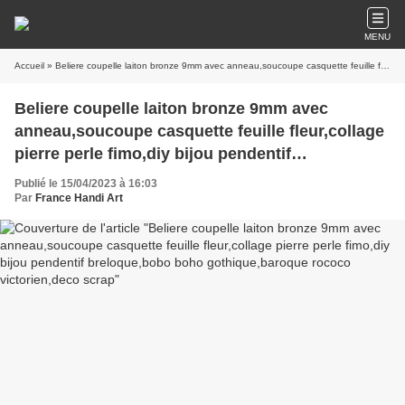
MENU
Accueil
» Beliere coupelle laiton bronze 9mm avec anneau,soucoupe casquette feuille fleur,collage pierre perle fimo,diy bijou pendentif breloque,bobo boho gothique,baroque rococo victorien,deco scrap
Beliere coupelle laiton bronze 9mm avec
anneau,soucoupe casquette feuille fleur,collage
pierre perle fimo,diy bijou pendentif
breloque,bobo boho gothique,baroque rococo
Publié le 15/04/2023 à 16:03
victorien,deco scrap
Par
France Handi Art