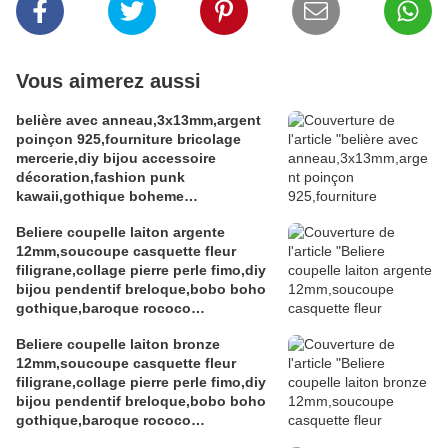
Vous aimerez aussi
belière avec anneau,3x13mm,argent
poinçon 925,fourniture bricolage
mercerie,diy bijou accessoire
décoration,fashion punk
kawaii,gothique boheme
victorien,edouardien,fete
Beliere coupelle laiton argente
ceremonie,ateliers du fait mains
12mm,soucoupe casquette fleur
filigrane,collage pierre perle fimo,diy
bijou pendentif breloque,bobo boho
gothique,baroque rococo
victorien,deco scrap
Beliere coupelle laiton bronze
12mm,soucoupe casquette fleur
filigrane,collage pierre perle fimo,diy
bijou pendentif breloque,bobo boho
gothique,baroque rococo
victorien,deco scrap