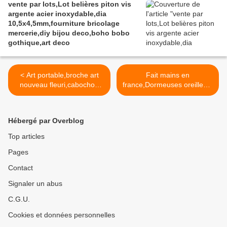
vente par lots,Lot belières piton vis
argente acier inoxydable,dia
10,5x4,5mm,fourniture bricolage
mercerie,diy bijou deco,boho bobo
gothique,art deco
< Art portable,broche art
Fait mains en
nouveau fleuri,cabochon
france,Dormeuses oreilles p
carre verre loupe
ercees laiton bronze avec
impression aquarelle
cabochons oval 18x25mm
isabelle k,une femme a la
imprime aquarelle femme et
Hébergé par Overblog
campagne avec son
fleur isabelle krief,vert rose
chien,boho bobo
bleu,bobo boho
Top articles
gothique,cadeau fete
gothique baroque,cadeau
Pages
anniversaire noel,fermoir
fete anniversaire noel >
épingle
Contact
Signaler un abus
C.G.U.
Cookies et données personnelles