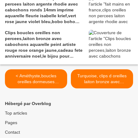
percees laiton argente rhodie avec
cabochons ronds 14mm imprime
aquarelle fleurie isabelle krief,vert
rose jaune violet bleu,bobo boho
gothique baroque,cadeau fete
Clips boucles oreilles non
anniversaire noel
percees,laiton bronze avec
cabochons aquarelle peint artiste
rouge rose orange jaune,cadeau fete
anniversaire noel,le bijou pour
tous,homme femme unisex,art
portable contemporain
< Améthyste,boucles
Turquoise, clips d oreilles
oreilles dormeuses
laiton bronze avec
pendantes laiton
cabochons ronds
bronze avec pendentifs
14mm,pierre precieuse
cabochons ronds 14mm
bleue,cadeau fete
Hébergé par Overblog
quartz pierre fine,violet
anniversaire noel,bijou
bronze,cadeau fete noel
homme femme unisex
Top articles
anniversaire,boho bobo
lgbt, fait mains en France >
Pages
gothique,fait mains en
france
Contact