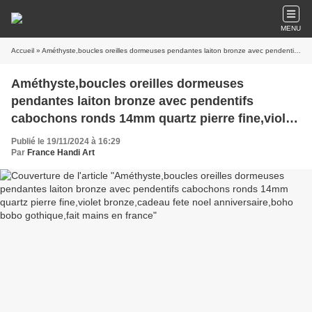
MENU
Accueil
» Améthyste,boucles oreilles dormeuses pendantes laiton bronze avec pendentifs cabochons ronds 14mm quartz pierre fine,violet bronze,cadeau fete noel anniversaire,boho bobo gothique,fait mains en france
Améthyste,boucles oreilles dormeuses
pendantes laiton bronze avec pendentifs
cabochons ronds 14mm quartz pierre fine,violet
bronze,cadeau fete noel anniversaire,boho bobo
Publié le 19/11/2024 à 16:29
gothique,fait mains en france
Par
France Handi Art