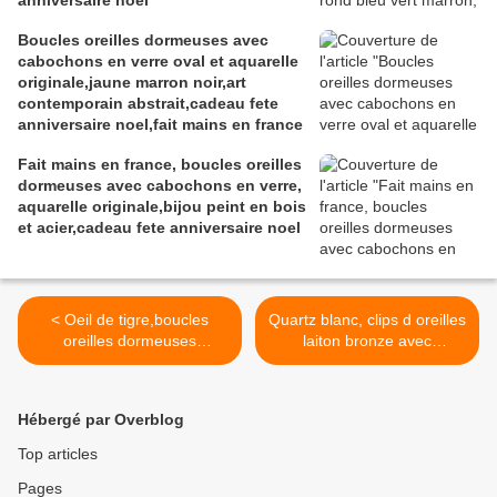
anniversaire noel
Boucles oreilles dormeuses avec
cabochons en verre oval et aquarelle
originale,jaune marron noir,art
contemporain abstrait,cadeau fete
anniversaire noel,fait mains en france
Fait mains en france, boucles oreilles
dormeuses avec cabochons en verre,
aquarelle originale,bijou peint en bois
et acier,cadeau fete anniversaire noel
< Oeil de tigre,boucles
Quartz blanc, clips d oreilles
oreilles dormeuses
laiton bronze avec
pendantes laiton
cabochons ronds
bronze avec pendentifs
14mm,pierre fine,cadeau
cabochons ronds 14mm
fete anniversaire noel,bijou
Hébergé par Overblog
pierre fine quartz marron
homme femme unisex
or,cadeau fete noel
lgbt, fait mains en France >
Top articles
anniversaire,boho bobo
Pages
gothique,fait mains en