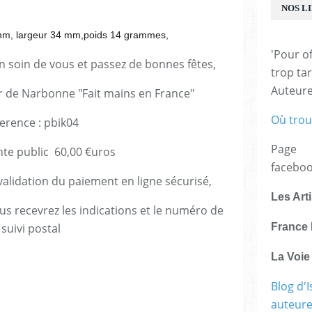
NOS L
 mm, largeur 34 mm,poids 14 grammes,
'Pour of
en soin de vous et passez de bonnes fêtes,
trop tar
Auteur
er de Narbonne "Fait mains en France"
Où trou
erence : pbik04
Page
nte public 60,00 €uros
facebo
lidation du paiement en ligne sécurisé,
Les Art
us recevrez les indications et le numéro de
suivi postal
France 
La Voi
Blog d'I
auteure,