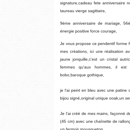
signature,cadeau fete anniversaire no
taureau vierge sagittaire,
9ème anniversaire de mariage, 56èm
énergie positive force courage,
Je vous propose ce pendentif forme fe
mes créations, ici une réalisation ave
jaune jonquille,c'est un cristal aut
femmes qu'aux hommes, il est uni
bobo,baroque gothique,
je l'ai peint en bleu avec une patine 
bijou signé,original unique ooak,un se
Je l'ai créé de mes mains, façonné de
(45 cm) avec une chaînette de rallong
un fermoir mousqueton,