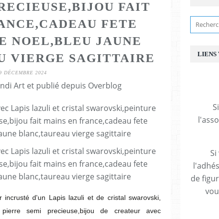
RECIEUSE,BIJOU FAIT
RANCE,CADEAU FETE
E NOEL,BLEU JAUNE
LIENS
U VIERGE SAGITTAIRE
9 DÉCEMBRE 2024
ndi Art et publié depuis Overblog
S
l'ass
Si
l'adhés
de figu
vous
 incrusté d'un Lapis lazuli et de cristal swarovski,
t pierre semi precieuse,bijou de createur avec