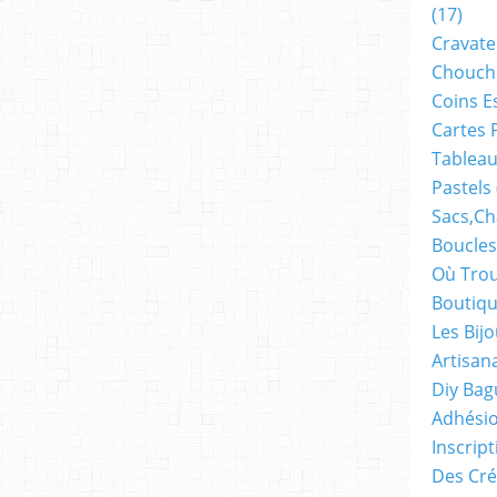
(17)
Cravate
Chouch
Coins E
Cartes 
Tableau
Pastels
Sacs,ch
Boucles
Où Trou
Boutiqu
Les Bij
Artisan
Diy Bag
Adhésio
Inscrip
Des Cré