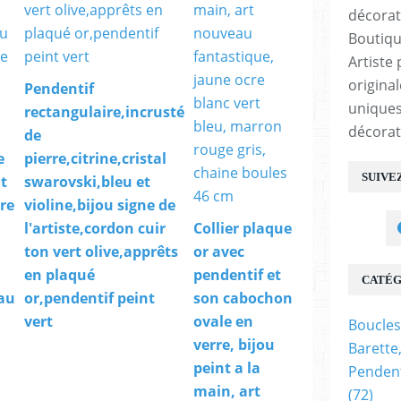
Boutiqu
Artiste 
origina
Pendentif
uniques
rectangulaire,incrusté
décorat
de
e
pierre,citrine,cristal
SUIVE
nt
swarovski,bleu et
ère
violine,bijou signe de
l'artiste,cordon cuir
Collier plaque
ton vert olive,apprêts
or avec
en plaqué
pendentif et
CATÉG
au
or,pendentif peint
son cabochon
vert
ovale en
Boucles
verre, bijou
Barette
peint a la
Pendent
main, art
(72)