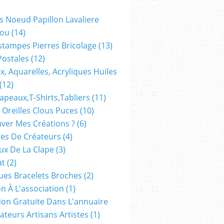
s Noeud Papillon Lavaliere
ou
(14)
stampes Pierres Bricolage
(13)
Postales
(12)
x, Aquarelles, Acryliques Huiles
(12)
apeaux,t-Shirts,tabliers
(11)
 Oreilles Clous Puces
(10)
ver Mes Créations ?
(6)
es De Créateurs
(4)
oux De La Clape
(3)
at
(2)
ues Bracelets Broches
(2)
n À L'association
(1)
tion Gratuite Dans L'annuaire
ateurs Artisans Artistes
(1)