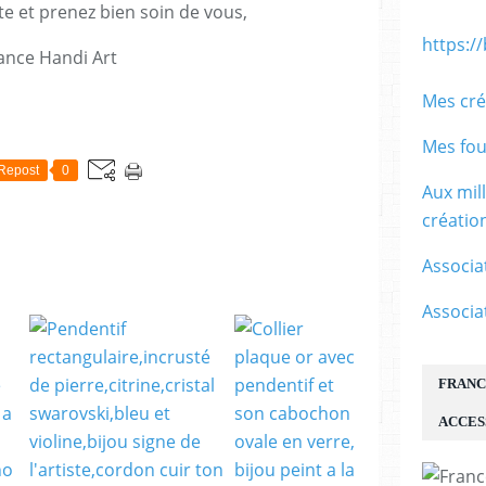
te et prenez bien soin de vous,
https:/
ance Handi Art
Mes cré
E
Mes fou
Repost
0
Aux mil
créati
Associa
Associa
FRANC
ACCES