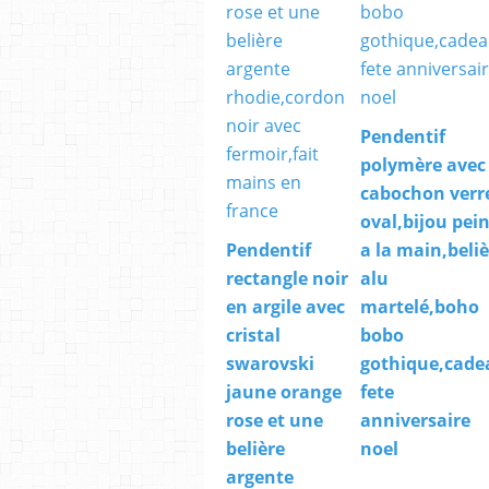
Pendentif
polymère avec
cabochon verr
oval,bijou pei
Pendentif
a la main,beli
rectangle noir
alu
en argile avec
martelé,boho
cristal
bobo
swarovski
gothique,cade
jaune orange
fete
rose et une
anniversaire
belière
noel
argente