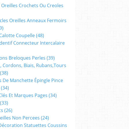
 Oreilles Crochets Ou Creoles
cles Oreilles Anneaux Fermoirs
9)
 Calotte Coupelle
(48)
dentif Connecteur Intercalaire
ns Breloques Perles
(39)
, Cordons, Biais, Rubans,tours
(38)
 De Manchette Épingle Pince
(34)
Clés Et Marques Pages
(34)
(33)
ts
(26)
reilles Non Percees
(24)
Décoration Statuettes Coussins