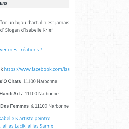
IENS
frir un bijou d'art, il n'est jamais 
d' Slogan d'Isabelle Krief 
e
ver mes créations ?
ok
https://www.facebook.com/IsabelleKrief.ArtistePeintre/
is'O Chats
11100 Narbonne
Handi Art
à 11100 Narbonne
e Des Femmes
à 11100 Narbonne
sabelle K artiste peintre
 allias Lacik, allias Samfé