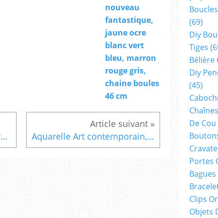
nouveau
Boucles
fantastique,
(69)
jaune ocre
Diy Bou
blanc vert
Tiges
(6
bleu, marron
Bélière
rouge gris,
Diy Pen
chaine boules
(45)
46 cm
Cabocho
Chaînes
De Cou
Boutons
Pendentif chouette en pierre onyx noir,cordon noir et fermoir mousqueton,bijou boho bobo gothique fantastique,minimaliste animal oiseau foret,baroque rococo art nouveau,lithotherapie meditation,cadeau fete anniversaire noel
Aquarelle Art contemporain,boucles oreilles laiton noir,avec cabochon oval rose oranger,bijou fait mains en france,art nouveau fleuri,gothique boho,isabelle krief créations
Cravate
Portes 
Bagues
Bracele
Clips O
Objets 