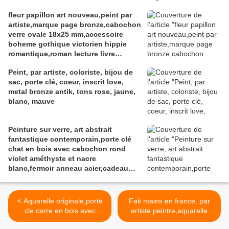
fantastique,gothique art deco art
fleur papillon art nouveau,peint par
nouveau,baroque victorien
artiste,marque page bronze,cabochon
rococo,cadeau fete
verre ovale 18x25 mm,accessoire
anniversaire,abstrait,fashion punk
boheme gothique victorien hippie
ethnique
romantique,roman lecture livre
litterature,bleu blanc rouge,mauve
Peint, par artiste, coloriste, bijou de
gris marron
sac, porte clé, coeur, inscrit love,
metal bronze antik, tons rose, jaune,
blanc, mauve
Peinture sur verre, art abstrait
fantastique contemporain,porte clé
chat en bois avec cabochon rond
violet améthyste et nacre
blanc,fermoir anneau acier,cadeau
fête anniversaire noe,accessoire sac
maroquinerie,fait mains en France
< Aquarelle originale,porte
Fait mains en france, par
cle carre en bois avec
artiste peintre,aquarelle
cabochon en verre, mauve
originale isabelle k,vert