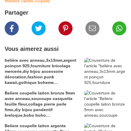
#Bélière calotte coupelle
Partager
Vous aimerez aussi
belière avec anneau,3x13mm,argent
poinçon 925,fourniture bricolage
mercerie,diy bijou accessoire
décoration,fashion punk
kawaii,gothique boheme
victorien,edouardien,fete
Beliere coupelle laiton bronze 9mm
ceremonie,ateliers du fait mains
avec anneau,soucoupe casquette
feuille fleur,collage pierre perle
fimo,diy bijou pendentif
breloque,bobo boho
gothique,baroque rococo
Beliere coupelle laiton argente
victorien,deco scrap