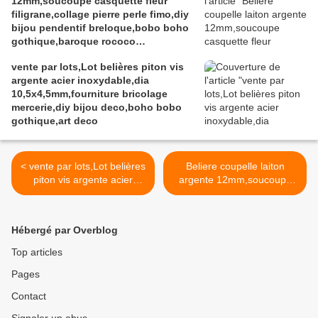
12mm,soucoupe casquette fleur
filigrane,collage pierre perle fimo,diy
bijou pendentif breloque,bobo boho
gothique,baroque rococo
victorien,deco scrap
vente par lots,Lot belières piton vis
argente acier inoxydable,dia
10,5x4,5mm,fourniture bricolage
mercerie,diy bijou deco,boho bobo
gothique,art deco
< vente par lots,Lot belières
Beliere coupelle laiton
piton vis argente acier
argente 12mm,soucoupe
inoxydable,dia
casquette fleur
10,5x4,5mm,fourniture
filigrane,collage pierre perle
bricolage mercerie,diy bijou
fimo,diy bijou pendentif
Hébergé par Overblog
deco,boho bobo
breloque,bobo boho
gothique,art deco
gothique,baroque rococo
Top articles
victorien,deco scrap >
Pages
Contact