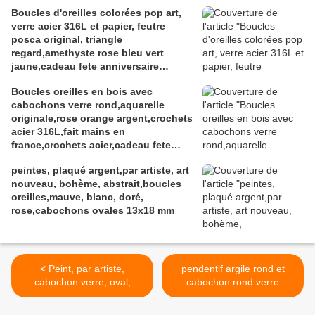
noel,isabelle k artiste peintre a
Boucles d'oreilles colorées pop art,
narbonne
verre acier 316L et papier, feutre
posca original, triangle
regard,amethyste rose bleu vert
jaune,cadeau fete anniversaire
noel,fait mains en france
Boucles oreilles en bois avec
cabochons verre rond,aquarelle
originale,rose orange argent,crochets
acier 316L,fait mains en
france,crochets acier,cadeau fete
anniversaire noel
peintes, plaqué argent,par artiste, art
nouveau, bohème, abstrait,boucles
oreilles,mauve, blanc, doré,
rose,cabochons ovales 13x18 mm
< Peint, par artiste,
pendentif argile rond et
cabochon verre, oval,
cabochon rond verre
18x25mm, sur broche metal
peints,par artiste,marron,
bronze, vieilli, gothique,
orange et serie noire, lacik,