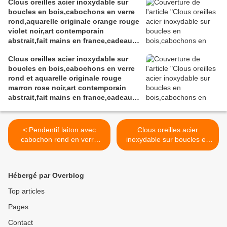
Clous oreilles acier inoxydable sur
boucles en bois,cabochons en verre
rond,aquarelle originale orange rouge
violet noir,art contemporain
abstrait,fait mains en france,cadeau
fete anniversaire noel
Clous oreilles acier inoxydable sur
boucles en bois,cabochons en verre
rond et aquarelle originale rouge
marron rose noir,art contemporain
abstrait,fait mains en france,cadeau
fete anniversaire noel
< Pendentif laiton avec
Clous oreilles acier
cabochon rond en verre
inoxydable sur boucles en
peinture originale rouge
bois,cabochons en verre
sans et nacre
rond,aquarelle originale
blanc, cordon noir,cadeau
blanc bleu noir,art
Hébergé par Overblog
fete anniversaire noel,bijou
contemporain abstrait,fait
artistique,petit prix,fait
mains en france,cadeau
Top articles
mains en france
fete anniversaire noel >
Pages
Contact