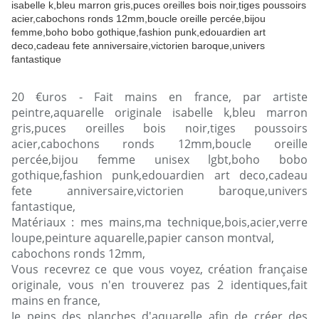
20 €uros - Fait mains en france, par artiste
peintre,aquarelle originale isabelle k,bleu marron
gris,puces oreilles bois noir,tiges poussoirs
acier,cabochons ronds 12mm,boucle oreille
percée,bijou femme unisex lgbt,boho bobo
gothique,fashion punk,edouardien art deco,cadeau
fete anniversaire,victorien baroque,univers
fantastique,
Matériaux : mes mains,ma technique,bois,acier,verre
loupe,peinture aquarelle,papier canson montval,
cabochons ronds 12mm,
Vous recevrez ce que vous voyez, création française
originale, vous n'en trouverez pas 2 identiques,fait
mains en france,
Je peins des planches d'aquarelle afin de créer des