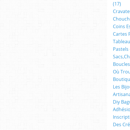
(17)
Cravate
Chouch
Coins E
Cartes 
Tableau
Pastels
Sacs,ch
Boucles
Où Trou
Boutiqu
Les Bij
Artisan
Diy Bag
Adhésio
Inscrip
Des Cré