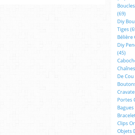
Boucles
(69)
Diy Bou
Tiges
(6
Bélière
Diy Pen
(45)
Cabocho
Chaînes
De Cou
Boutons
Cravate
Portes 
Bagues
Bracele
Clips O
Objets 