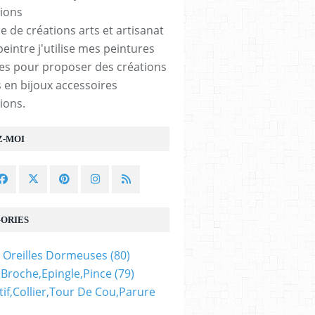
e de créations arts et artisanat
peintre j'utilise mes peintures
les pour proposer des créations
 en bijoux accessoires
ions.
Z-MOI
ORIES
 Oreilles Dormeuses
(80)
,broche,epingle,pince
(79)
if,collier,tour De Cou,parure