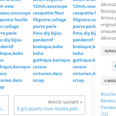
m avec
12mm,soucoupe
12mm,soucoupe
Boutiqu
neau,soucoupe
casquette fleur
casquette fleur
Artiste 
quette feuille
filigrane,collage
filigrane,collage
origina
ur,collage
pierre perle
pierre perle
uniques
rre perle
fimo,diy bijou
fimo,diy bijou
décorat
o,diy bijou
pendentif
pendentif
dentif
breloque,bobo
breloque,bobo
SUIVE
loque,bobo
boho
boho
ho
gothique,baroque
gothique,baroque
hique,baroque
rococo
rococo
oco
victorien,deco
victorien,deco
torien,deco
scrap
scrap
CATÉG
ap
Boucles
Barette
Pendent
109x2cm, organza, rose, mauve, fin de stock, 50 centimes, très beau, couture, bijou, mercerie, scrapbooking, bricolage, atelier, confection
3 grs,quartz rose roulee,pierre naturelle brute translucide,decoration,diy bijou,jardin zen,feng-shui,lithotérapie,gemme,semi precieuse,rune
(72)