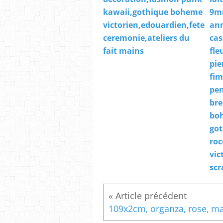
kawaii,gothique boheme
9m
victorien,edouardien,fete
an
ceremonie,ateliers du
cas
fait mains
fle
pie
fim
pen
bre
bo
got
roc
vic
scr