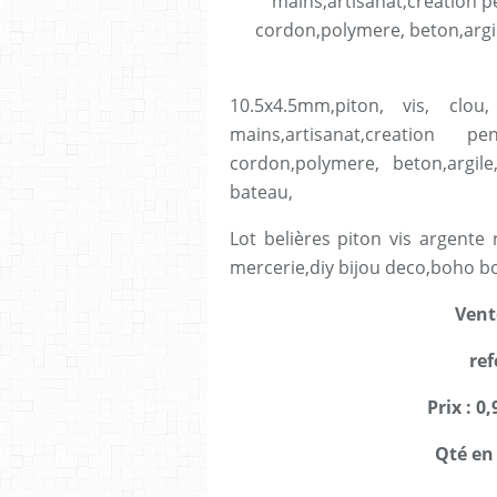
10.5x4.5mm,piton, vis, clou,
mains,artisanat,creation p
cordon,polymere, beton,argile,
bateau,
Lot belières piton vis argente
mercerie,diy bijou deco,boho b
Vente
ref
Prix : 0
Qté en 