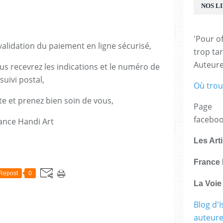
NOS L
'Pour of
lidation du paiement en ligne sécurisé,
trop tar
Auteur
us recevrez les indications et le numéro de
suivi postal,
Où trou
te et prenez bien soin de vous,
Page
facebo
ance Handi Art
Les Art
E
France 
Repost
0
La Voi
Blog d'I
auteure,