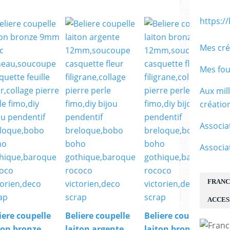
https:/
Mes cré
Mes fou
Aux mil
créati
Associa
Associa
FRANC
ACCES
iere coupelle
Beliere coupelle
Beliere coupelle
ton bronze
laiton argente
laiton bronze