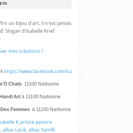
IENS
frir un bijou d'art, il n'est jamais 
d' Slogan d'Isabelle Krief 
e
ver mes créations ?
ok
https://www.facebook.com/IsabelleKrief.ArtistePeintre/
is'O Chats
11100 Narbonne
Handi Art
à 11100 Narbonne
e Des Femmes
à 11100 Narbonne
sabelle K artiste peintre
 allias Lacik, allias Samfé