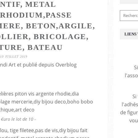
NTIF, METAL
RHODIUM,PASSE
ERE, BETON,ARGILE,
LIENS
OLLIER, BRICOLAGE,
TURE, BATEAU
10 JUILLET 2019
ndi Art et publié depuis Overblog
S
l'ass
Si
l'adhés
de figu
 €uro le lot de 10 -
vous