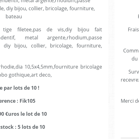
 tige filetee,pas de vis,diy bijou fait
Frais
endentif, metal argente,rhodium,passe
 diy bijou, collier, bricolage, fourniture,
Comman
du 
 rhodie,dia 10,5x4,5mm,fourniture bricolage
Surv
obo gothique,art deco,
recevre
 par lots de 10 !
erence : Fik105
Merci de
,90 €uros le lot de 10
stock : 5 lots de 10