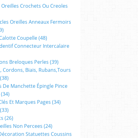
 Oreilles Crochets Ou Creoles
cles Oreilles Anneaux Fermoirs
9)
 Calotte Coupelle
(48)
dentif Connecteur Intercalaire
ns Breloques Perles
(39)
, Cordons, Biais, Rubans,tours
(38)
 De Manchette Épingle Pince
(34)
Clés Et Marques Pages
(34)
(33)
ts
(26)
reilles Non Percees
(24)
Décoration Statuettes Coussins