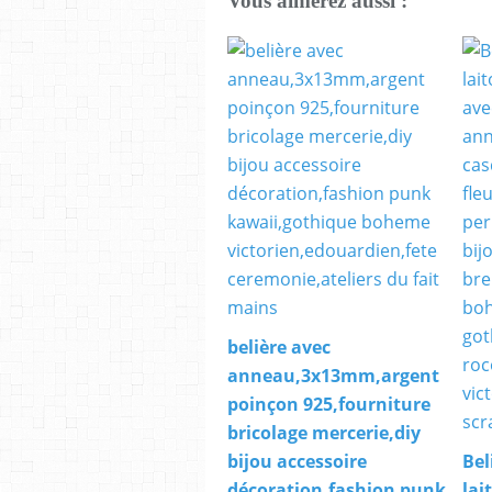
Vous aimerez aussi :
belière avec
anneau,3x13mm,argent
poinçon 925,fourniture
bricolage mercerie,diy
bijou accessoire
Bel
décoration,fashion punk
lai