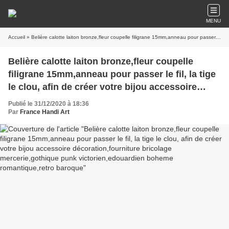
MENU
Accueil
» Belière calotte laiton bronze,fleur coupelle filigrane 15mm,anneau pour passer le fil, la tige le clou, afin de créer votre bijou accessoire décoration,fourniture bricolage mercerie,gothique punk victorien,edouardien boheme romantique,retro baroque
Belière calotte laiton bronze,fleur coupelle
filigrane 15mm,anneau pour passer le fil, la tige
le clou, afin de créer votre bijou accessoire
décoration,fourniture bricolage
Publié le 31/12/2020 à 18:36
mercerie,gothique punk victorien,edouardien
Par
France Handi Art
boheme romantique,retro baroque