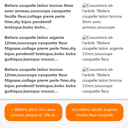
victorien,edouardien,fete
Beliere coupelle laiton bronze 9mm
ceremonie,ateliers du fait mains
avec anneau,soucoupe casquette
feuille fleur,collage pierre perle
fimo,diy bijou pendentif
breloque,bobo boho
gothique,baroque rococo
Beliere coupelle laiton argente
victorien,deco scrap
12mm,soucoupe casquette fleur
filigrane,collage pierre perle fimo,diy
bijou pendentif breloque,bobo boho
gothique,baroque rococo
victorien,deco scrap
Beliere coupelle laiton bronze
12mm,soucoupe casquette fleur
filigrane,collage pierre perle fimo,diy
bijou pendentif breloque,bobo boho
gothique,baroque rococo
victorien,deco scrap
< Bélière piton clou avec
lot,belière calotte argente
anneau plaqué or 18k,diy
rhodie,fleur coupelle
bijou pendentif breloque
filigrane 15mm,anneau
argile polymère ceramique
pour passer le fil, la tige le