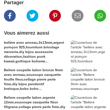
Partager
Vous aimerez aussi
belière avec anneau,3x13mm,argent
poinçon 925,fourniture bricolage
mercerie,diy bijou accessoire
décoration,fashion punk
kawaii,gothique boheme
victorien,edouardien,fete
Beliere coupelle laiton bronze 9mm
ceremonie,ateliers du fait mains
avec anneau,soucoupe casquette
feuille fleur,collage pierre perle
fimo,diy bijou pendentif
breloque,bobo boho
gothique,baroque rococo
Beliere coupelle laiton argente
victorien,deco scrap
12mm,soucoupe casquette fleur
filigrane,collage pierre perle fimo,diy