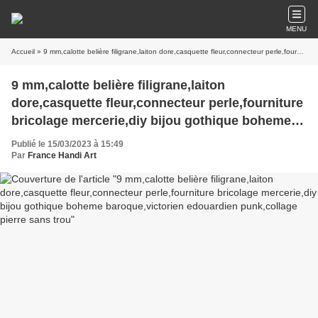
MENU
Accueil
» 9 mm,calotte belière filigrane,laiton dore,casquette fleur,connecteur perle,fourniture bricolage mercerie,diy bijou gothique boheme baroque,victorien edouardien punk,collage pierre sans trou
9 mm,calotte belière filigrane,laiton
dore,casquette fleur,connecteur perle,fourniture
bricolage mercerie,diy bijou gothique boheme
baroque,victorien edouardien punk,collage
Publié le 15/03/2023 à 15:49
pierre sans trou
Par
France Handi Art