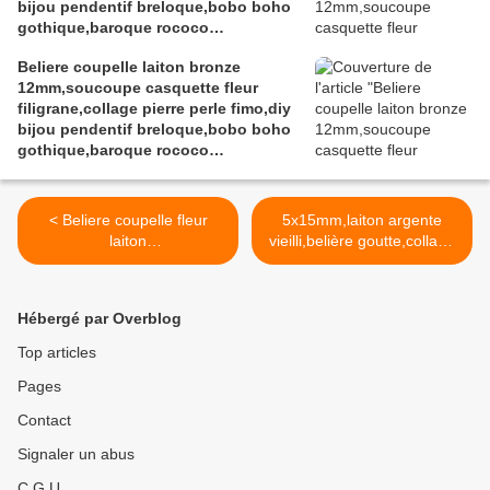
bijou pendentif breloque,bobo boho
gothique,baroque rococo
victorien,deco scrap
Beliere coupelle laiton bronze
12mm,soucoupe casquette fleur
filigrane,collage pierre perle fimo,diy
bijou pendentif breloque,bobo boho
gothique,baroque rococo
victorien,deco scrap
< Beliere coupelle fleur
5x15mm,laiton argente
laiton
vieilli,belière goutte,collage
argente 9mm,soucoupe
pendentif,anneau cordon
casquette filigrane,collage
chaîne,fourniture bricolage
pierre perle fimo,diy bijou
mercerie,diy bijou gothique
Hébergé par Overblog
pendentif breloque,bobo
boheme >
boho gothique,baroque
Top articles
rococo victorien,deco scrap
Pages
Contact
Signaler un abus
C.G.U.