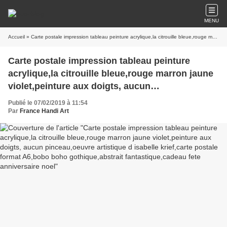
MENU
Accueil
» Carte postale impression tableau peinture acrylique,la citrouille bleue,rouge marron jaune violet,peinture aux doigts, aucun pinceau,oeuvre artistique d isabelle krief,carte postale format A6,bobo boho gothique,abstrait fantastique,cadeau fete anniversaire noel
Carte postale impression tableau peinture
acrylique,la citrouille bleue,rouge marron jaune
violet,peinture aux doigts, aucun
pinceau,oeuvre artistique d isabelle krief,carte
Publié le 07/02/2019 à 11:54
postale format A6,bobo boho gothique,abstrait
Par
France Handi Art
fantastique,cadeau fete anniversaire noel