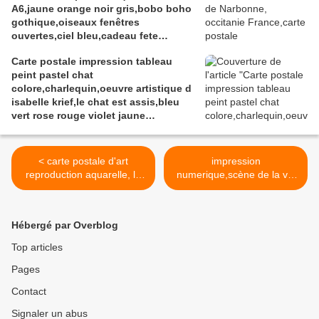
A6,jaune orange noir gris,bobo boho
gothique,oiseaux fenêtres
ouvertes,ciel bleu,cadeau fete
anniversaire noel
Carte postale impression tableau
peint pastel chat
colore,charlequin,oeuvre artistique d
isabelle krief,le chat est assis,bleu
vert rose rouge violet jaune
orange,carte postale format A6,bobo
boho gothique,abstrait
fantastique,cadeau fete anniversaire
< carte postale d'art
impression
noel
reproduction aquarelle, la
numerique,scène de la vie
jeune fille de wermer, robe
d'un chat,il est roux et assis
mauve, parme, marron,
devant la fenêtre, il observe
grise, turban, foulard jaune,
la rue,les arbres verts et
Hébergé par Overblog
bleu, visage souriant, rouge
marrons,les fleurs
à lèvre, fond gris, la jeune
roses,jaune,violet,le beau
Top articles
fille de wermer,
ciel bleu, aquarelle 24x32
Pages
oeuvre d'isabelle krief
cm d'isabelle krief, sur
papier spécial >
Contact
Signaler un abus