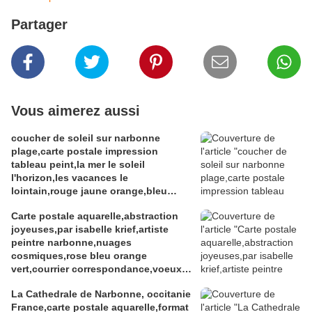
Partager
Vous aimerez aussi
coucher de soleil sur narbonne
plage,carte postale impression
tableau peint,la mer le soleil
l'horizon,les vacances le
lointain,rouge jaune orange,bleu
violet vert
Carte postale aquarelle,abstraction
joyeuses,par isabelle krief,artiste
peintre narbonne,nuages
cosmiques,rose bleu orange
vert,courrier correspondance,voeux
souhaits,cadeaux fetes
La Cathedrale de Narbonne, occitanie
anniversaires,amour amitie famille,art
France,carte postale aquarelle,format
moderne abstrait