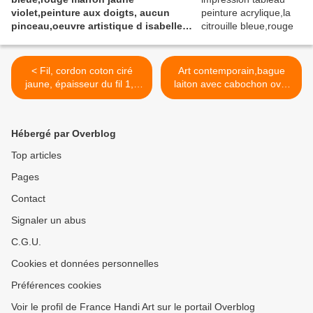
noel
violet,peinture aux doigts, aucun
pinceau,oeuvre artistique d isabelle
krief,carte postale format A6,bobo
boho gothique,abstrait
fantastique,cadeau fete anniversaire
< Fil, cordon coton ciré
Art contemporain,bague
noel
jaune, épaisseur du fil 1,5
laiton avec cabochon oval
mm de diamètre, idéal
en verre, peinture acrylique
créations bijoux,
originale, bleu rose rouge
cordelettes, décorations,
blanc
Hébergé par Overblog
sacs, très joli tressé avec
jaune, mini tableau d'isabell
des perles, fournitures
e krief, artiste peintre
Top articles
créatives, ateliers, diy,
auteure, bijou boho bobo
Pages
bijoux femme, enfants,
romantique, bijou de
hommes
createur, cadeau fête
Contact
anniversaire noel >
Signaler un abus
C.G.U.
Cookies et données personnelles
Préférences cookies
Voir le profil de France Handi Art sur le portail Overblog