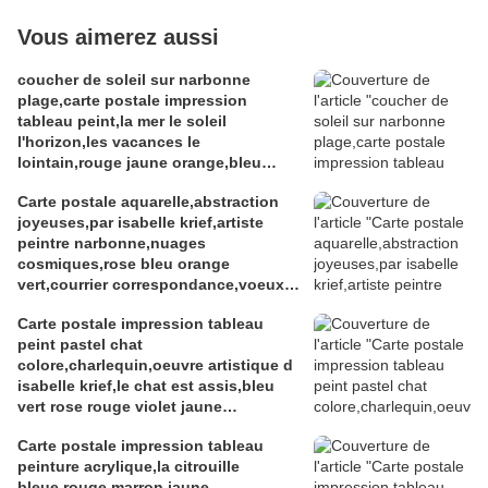
Vous aimerez aussi
coucher de soleil sur narbonne
plage,carte postale impression
tableau peint,la mer le soleil
l'horizon,les vacances le
lointain,rouge jaune orange,bleu
violet vert
Carte postale aquarelle,abstraction
joyeuses,par isabelle krief,artiste
peintre narbonne,nuages
cosmiques,rose bleu orange
vert,courrier correspondance,voeux
souhaits,cadeaux fetes
Carte postale impression tableau
anniversaires,amour amitie famille,art
peint pastel chat
moderne abstrait
colore,charlequin,oeuvre artistique d
isabelle krief,le chat est assis,bleu
vert rose rouge violet jaune
orange,carte postale format A6,bobo
Carte postale impression tableau
boho gothique,abstrait
peinture acrylique,la citrouille
fantastique,cadeau fete anniversaire
bleue,rouge marron jaune