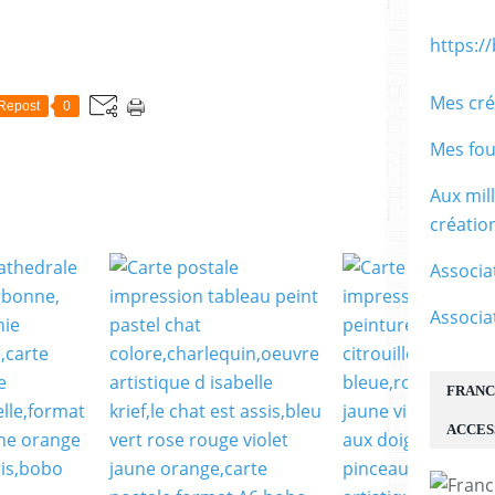
https:/
E
Mes cré
Repost
0
Mes fou
Aux mil
créati
Associa
Associa
FRANC
ACCES