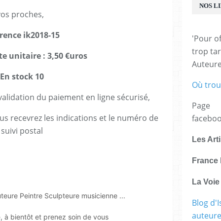
NOS L
vos proches,
rence ik2018-15
'Pour of
trop tar
te unitaire : 3,50 €uros
Auteur
En stock 10
Où trou
lidation du paiement en ligne sécurisé,
Page
us recevrez les indications et le numéro de
facebo
suivi postal
Les Art
France 
La Voi
uteure Peintre Sculpteure musicienne ...
Blog d'I
auteure,
e, à bientôt et prenez soin de vous