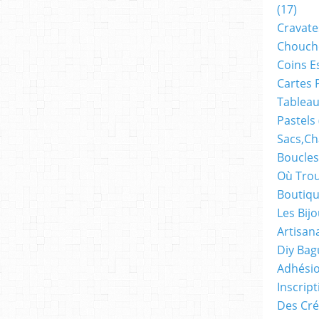
(17)
Cravate
Chouch
Coins E
Cartes 
Tableau
Pastels
Sacs,ch
Boucles
Où Trou
Boutiqu
Les Bij
Artisan
Diy Bag
Adhésio
Inscrip
Des Cré