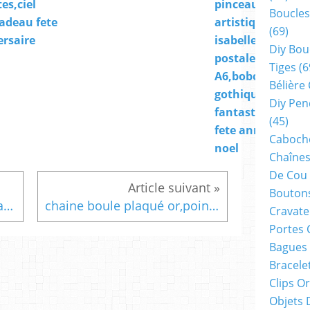
es,ciel
pinceau,oeuvre
Boucles
adeau fete
artistique d
(69)
ersaire
isabelle krief,car
Diy Bou
postale format
Tiges
(6
A6,bobo boho
Bélière
gothique,abstrai
Diy Pen
fantastique,cad
(45)
fete anniversaire
Cabocho
noel
Chaînes
De Cou
Boutons
30mm,verre peint artiste francaise,bleu jaune nacre blanc,cabochon carre fond plat,fourniture bricolage mercerie,boho bobo gothique,fantastique abstrait,art portable,soutenir l ukraine,art audois,sud de france
chaine boule plaqué or,poincon 18k,gold filled,41 cm, 16 pouces,fermoir mousqueton,bijou collier pendentif,femme homme,gothique boheme hippie,punk edouardien victorien,kawaii,cadeau fete ceremonie,anniversaire retraite noel,st valentin mariage,amour amitié
Cravate
Portes 
Bagues
Bracele
Clips O
Objets 