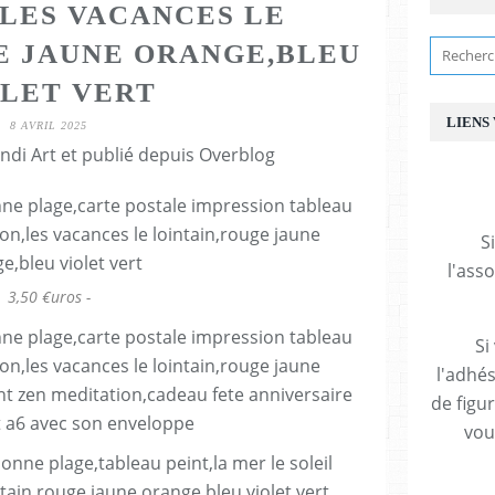
,LES VACANCES LE
E JAUNE ORANGE,BLEU
LET VERT
LIENS
8 AVRIL 2025
ndi Art et publié depuis Overblog
S
l'ass
3,50 €uros -
Si
l'adhés
de figu
vous