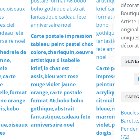
Boutiqu
Artiste 
origina
Carte postale impression
uniques
tableau peint pastel chat
décorat
thedrale de
colore,charlequin,oeuvre
nne,
artistique d isabelle
SUIVE
nie
krief,le chat est
Carte postale
,carte
assis,bleu vert rose
impression table
le
rouge violet jaune
peinture
elle,format
orange,carte postale
acrylique,la
CATÉG
une orange
format A6,bobo boho
citrouille
ris,bobo
gothique,abstrait
bleue,rouge
Boucles
fantastique,cadeau fete
marron jaune
Barette
que,oiseaux
anniversaire noel
violet,peinture a
Pendent
es
doigts, aucun
(72)