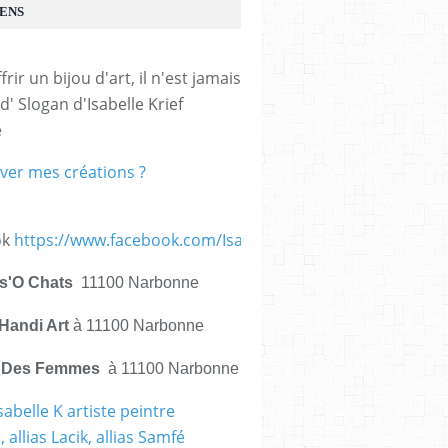
IENS
frir un bijou d'art, il n'est jamais 
d' Slogan d'Isabelle Krief 
e
ver mes créations ?
ok
https://www.facebook.com/IsabelleKrief.ArtistePeintre/
is'O Chats
11100 Narbonne
Handi Art
à 11100 Narbonne
e Des Femmes
à 11100 Narbonne
sabelle K artiste peintre
 allias Lacik, allias Samfé