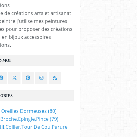
e de créations arts et artisanat
peintre j'utilise mes peintures
les pour proposer des créations
 en bijoux accessoires
ions.
Z-MOI
au
ORIES
 Oreilles Dormeuses
(80)
,broche,epingle,pince
(79)
ux
if,collier,tour De Cou,parure