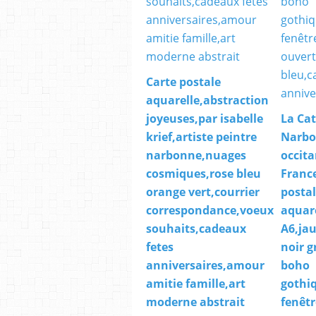
Carte postale
aquarelle,abstraction
joyeuses,par isabelle
La Ca
krief,artiste peintre
Narbo
narbonne,nuages
occita
cosmiques,rose bleu
France
orange vert,courrier
posta
correspondance,voeux
aquar
souhaits,cadeaux
A6,ja
fetes
noir g
anniversaires,amour
boho
amitie famille,art
gothi
moderne abstrait
fenêtr