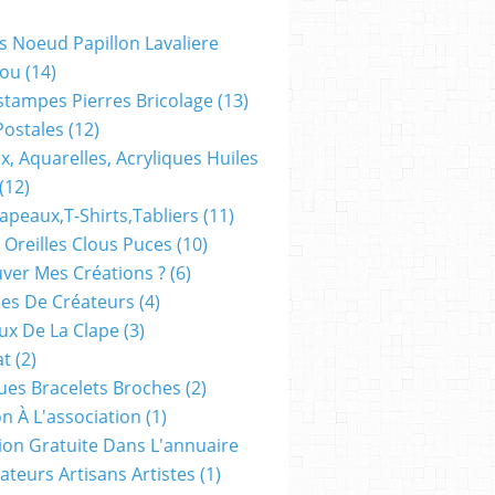
s Noeud Papillon Lavaliere
ou
(14)
stampes Pierres Bricolage
(13)
Postales
(12)
x, Aquarelles, Acryliques Huiles
(12)
apeaux,t-Shirts,tabliers
(11)
 Oreilles Clous Puces
(10)
ver Mes Créations ?
(6)
es De Créateurs
(4)
oux De La Clape
(3)
at
(2)
ues Bracelets Broches
(2)
n À L'association
(1)
tion Gratuite Dans L'annuaire
ateurs Artisans Artistes
(1)