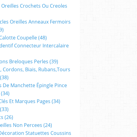
 Oreilles Crochets Ou Creoles
te
cles Oreilles Anneaux Fermoirs
9)
 Calotte Coupelle
(48)
t
dentif Connecteur Intercalaire
eau
ns Breloques Perles
(39)
, Cordons, Biais, Rubans,tours
(38)
 De Manchette Épingle Pince
(34)
Clés Et Marques Pages
(34)
(33)
ts
(26)
reilles Non Percees
(24)
Décoration Statuettes Coussins