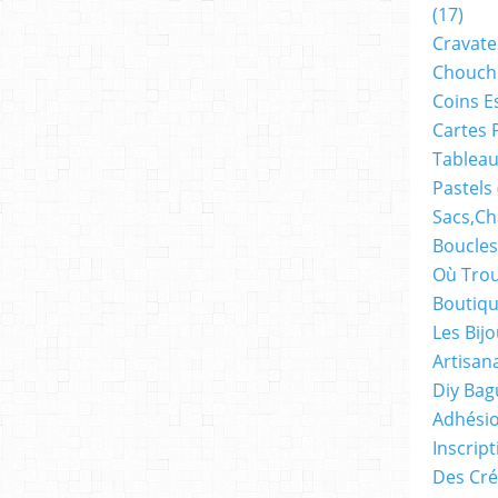
(17)
Cravate
Chouch
Coins E
Cartes 
Tableau
Pastels
Sacs,ch
Boucles
Où Trou
Boutiqu
Les Bij
Artisan
Diy Bag
Adhésio
Inscrip
Des Cré