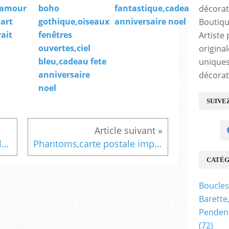
,amour
boho
fantastique,cadeau fete
,art
gothique,oiseaux
anniversaire noel
Boutiqu
ait
fenêtres
Artiste 
ouvertes,ciel
origina
bleu,cadeau fete
uniques
anniversaire
décorat
noel
SUIVE
2 grammes,quartz rose roulee,pierre naturelle translucide,decoration,diy bijou,jardin zen,feng-shui,lithotérapie,gemme,semi precieuse,rune
Phantoms,carte postale impression d'une toile huile laque d'isabelle krief, tons or bleu turquoise noir sable fumé, oeuvre abstraite
CATÉG
Boucles
Barette
Pendent
(72)