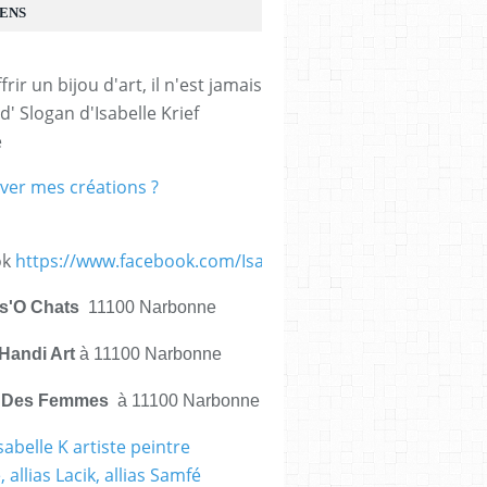
IENS
frir un bijou d'art, il n'est jamais 
d' Slogan d'Isabelle Krief 
e
ver mes créations ?
ok
https://www.facebook.com/IsabelleKrief.ArtistePeintre/
is'O Chats
11100 Narbonne
Handi Art
à 11100 Narbonne
e Des Femmes
à 11100 Narbonne
sabelle K artiste peintre
 allias Lacik, allias Samfé