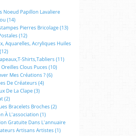
s Noeud Papillon Lavaliere
ou
(14)
stampes Pierres Bricolage
(13)
Postales
(12)
x, Aquarelles, Acryliques Huiles
(12)
apeaux,t-Shirts,tabliers
(11)
 Oreilles Clous Puces
(10)
ver Mes Créations ?
(6)
es De Créateurs
(4)
oux De La Clape
(3)
at
(2)
ues Bracelets Broches
(2)
n À L'association
(1)
tion Gratuite Dans L'annuaire
ateurs Artisans Artistes
(1)