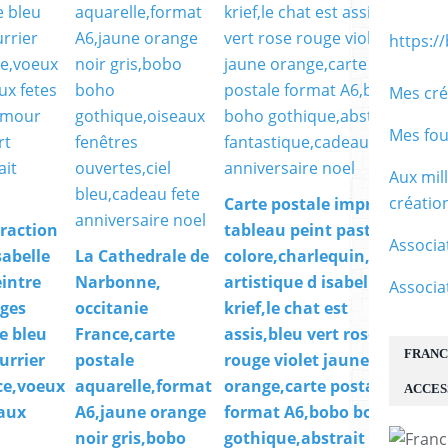
https:/
Mes cré
Mes fou
Aux mil
créati
Carte postale impression
raction
tableau peint pastel chat
Associa
sabelle
La Cathedrale de
colore,charlequin,oeuvre
eintre
Narbonne,
artistique d isabelle
Associa
ges
occitanie
krief,le chat est
e bleu
France,carte
assis,bleu vert rose
FRANC
urrier
postale
rouge violet jaune
ce,voeux
aquarelle,format
orange,carte postale
ACCES
aux
A6,jaune orange
format A6,bobo boho
noir gris,bobo
gothique,abstrait