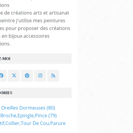
e de créations arts et artisanat
peintre j'utilise mes peintures
les pour proposer des créations
 en bijoux accessoires
ions.
Z-MOI
ORIES
 Oreilles Dormeuses
(80)
,broche,epingle,pince
(79)
if,collier,tour De Cou,parure