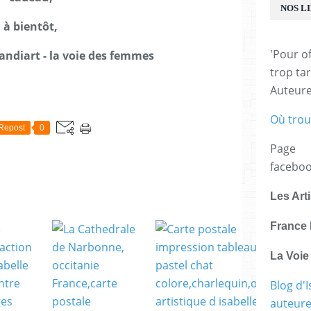
NOS L
à bientôt,
'Pour of
handiart - la voie des femmes
trop tar
Auteur
E
Où trou
Repost
0
Page
facebo
Les Art
France 
La Voi
Blog d'I
auteure,