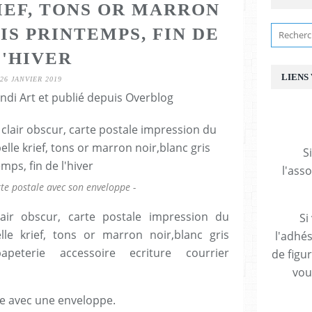
IEF, TONS OR MARRON
IS PRINTEMPS, FIN DE
L'HIVER
LIENS
26 JANVIER 2019
ndi Art et publié depuis Overblog
S
l'ass
rte postale avec son enveloppe -
lair obscur, carte postale impression du
Si
lle krief, tons or marron noir,blanc gris
l'adhés
apeterie accessoire ecriture courrier
de figu
vous
ue avec une enveloppe.