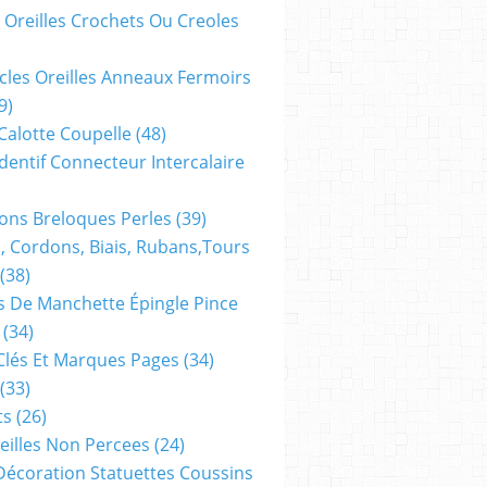
 Oreilles Crochets Ou Creoles
cles Oreilles Anneaux Fermoirs
9)
 Calotte Coupelle
(48)
dentif Connecteur Intercalaire
ns Breloques Perles
(39)
, Cordons, Biais, Rubans,tours
(38)
 De Manchette Épingle Pince
(34)
Clés Et Marques Pages
(34)
(33)
ts
(26)
reilles Non Percees
(24)
Décoration Statuettes Coussins