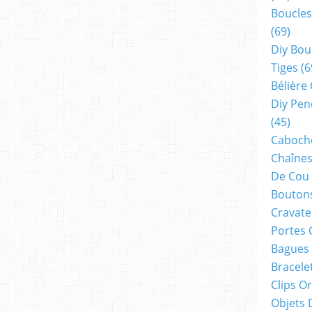
Boucles
(69)
Diy Bou
Tiges
(6
Bélière
Diy Pen
(45)
Cabocho
Chaînes
De Cou
Boutons
Cravate
Portes 
Bagues
Bracele
Clips O
Objets 