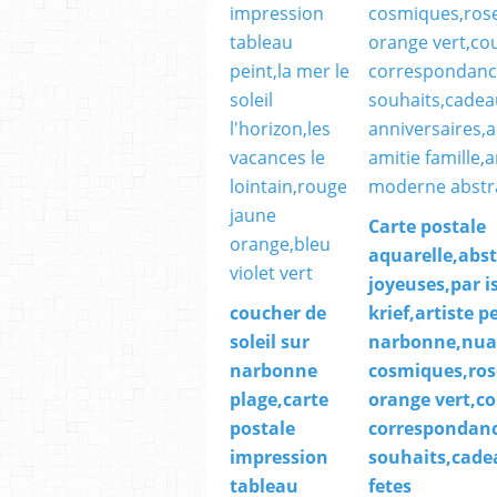
Carte postale
aquarelle,abst
joyeuses,par i
coucher de
krief,artiste p
soleil sur
narbonne,nua
narbonne
cosmiques,ros
plage,carte
orange vert,co
postale
correspondan
impression
souhaits,cade
tableau
fetes