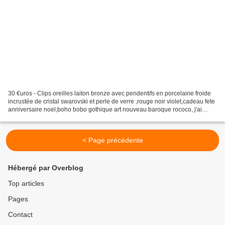
30 €uros - Clips oreilles laiton bronze avec pendentifs en porcelaine froide
incrustée de cristal swarovski et perle de verre ,rouge noir violet,cadeau fete
anniversaire noel,boho bobo gothique art nouveau baroque rococo, j'ai
gravé mes initiales au dos...
< Page précédente
Hébergé par Overblog
Top articles
Pages
Contact