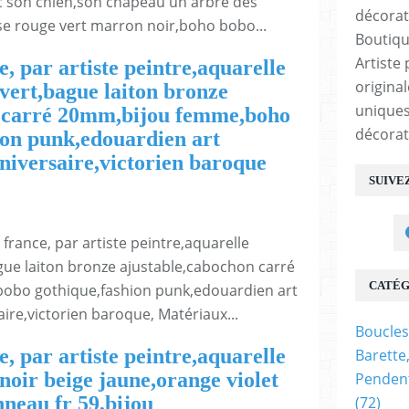
 son chien,son chapeau un arbre des
rose rouge vert marron noir,boho bobo...
Boutiqu
Artiste 
e, par artiste peintre,aquarelle
origina
,vert,bague laiton bronze
uniques
n carré 20mm,bijou femme,boho
décorat
ion punk,edouardien art
niversaire,victorien baroque
SUIVE
 france, par artiste peintre,aquarelle
bague laiton bronze ajustable,cabochon carré
CATÉG
bo gothique,fashion punk,edouardien art
ire,victorien baroque, Matériaux...
Boucles
e, par artiste peintre,aquarelle
Barette
,noir beige jaune,orange violet
Pendent
neau fr 59,bijou
(72)