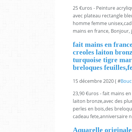
25 €uros - Peinture acryli
avec plateau rectangle bl
homme femme unisex,cadeau
mains en france, Bonjour, 
fait mains en franc
creoles laiton bron
turquoise tigre mar
breloques feuilles,
15 décembre 2020 ( #
Boucl
23,90 €uros - fait mains en
laiton bronze,avec des pl
perles en bois,des breloqu
cadeau fete,anniversaire n
Aquarelle originale