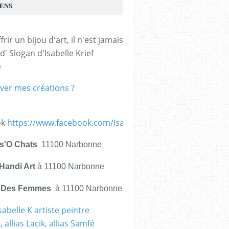
IENS
frir un bijou d'art, il n'est jamais 
d' Slogan d'Isabelle Krief 
e
ver mes créations ?
ok
https://www.facebook.com/IsabelleKrief.ArtistePeintre/
is'O Chats
11100 Narbonne
Handi Art
à 11100 Narbonne
e Des Femmes
à 11100 Narbonne
sabelle K artiste peintre
 allias Lacik, allias Samfé