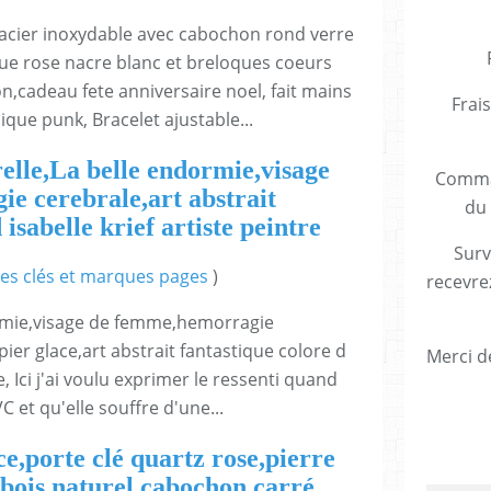
 acier inoxydable avec cabochon rond verre
ique rose nacre blanc et breloques coeurs
,cadeau fete anniversaire noel, fait mains
Frais
que punk, Bracelet ajustable...
lle,La belle endormie,visage
Comman
e cerebrale,art abstrait
du 
 isabelle krief artiste peintre
Surv
es clés et marques pages
)
recevre
ormie,visage de femme,hemorragie
er glace,art abstrait fantastique colore d
Merci de
re, Ici j'ai voulu exprimer le ressenti quand
 et qu'elle souffre d'une...
e,porte clé quartz rose,pierre
,bois naturel,cabochon carré