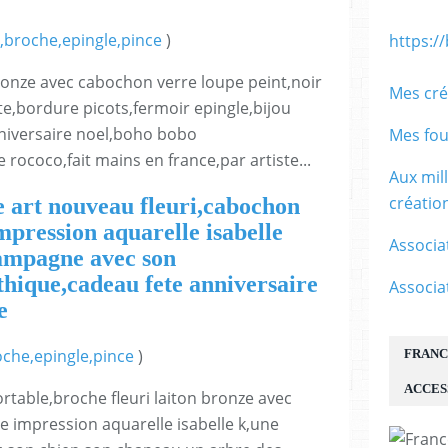
,broche,epingle,pince
)
https:/
ronze avec cabochon verre loupe peint,noir
Mes cré
te,bordure picots,fermoir epingle,bijou
nniversaire noel,boho bobo
Mes fou
rococo,fait mains en france,par artiste...
Aux mil
créati
e art nouveau fleuri,cabochon
mpression aquarelle isabelle
Associa
ampagne avec son
thique,cadeau fete anniversaire
Associa
e
oche,epingle,pince
)
FRANC
ACCES
ortable,broche fleuri laiton bronze avec
e impression aquarelle isabelle k,une