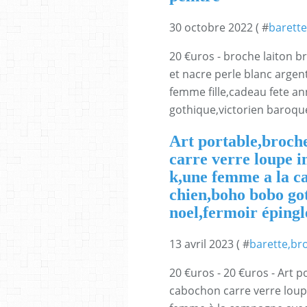
30 octobre 2022 ( #
barette
20 €uros - broche laiton b
et nacre perle blanc argen
femme fille,cadeau fete a
gothique,victorien baroque 
Art portable,broch
carre verre loupe i
k,une femme a la c
chien,boho bobo go
noel,fermoir épingl
13 avril 2023 ( #
barette,br
20 €uros - 20 €uros - Art p
cabochon carre verre loup