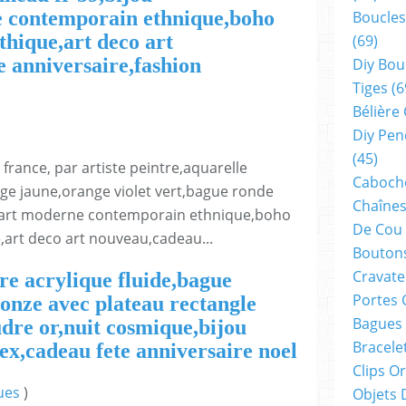
 contemporain ethnique,boho
Boucles
thique,art deco art
(69)
 anniversaire,fashion
Diy Bou
Tiges
(6
Bélière
Diy Pen
(45)
 france, par artiste peintre,aquarelle
Cabocho
eige jaune,orange violet vert,bague ronde
Chaînes
,art moderne contemporain ethnique,boho
De Cou
,art deco art nouveau,cadeau...
Boutons
Cravate
re acrylique fluide,bague
Portes 
ronze avec plateau rectangle
Bagues
dre or,nuit cosmique,bijou
Bracele
,cadeau fete anniversaire noel
Clips O
ues
)
Objets 