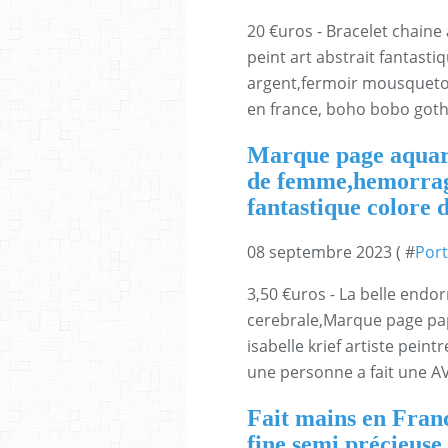
20 €uros - Bracelet chaine
peint art abstrait fantast
argent,fermoir mousqueton
en france, boho bobo gothi
Marque page aquare
de femme,hemorragi
fantastique colore d
08 septembre 2023 ( #
Port
3,50 €uros - La belle end
cerebrale,Marque page papi
isabelle krief artiste peint
une personne a fait une AVC
Fait mains en Franc
fine semi précieuse