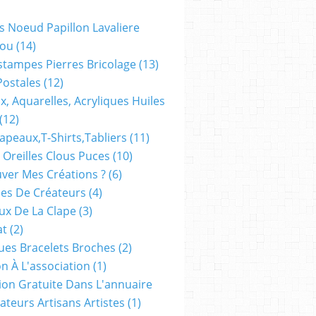
s Noeud Papillon Lavaliere
ou
(14)
stampes Pierres Bricolage
(13)
Postales
(12)
x, Aquarelles, Acryliques Huiles
(12)
apeaux,t-Shirts,tabliers
(11)
 Oreilles Clous Puces
(10)
ver Mes Créations ?
(6)
es De Créateurs
(4)
oux De La Clape
(3)
at
(2)
ues Bracelets Broches
(2)
n À L'association
(1)
tion Gratuite Dans L'annuaire
ateurs Artisans Artistes
(1)