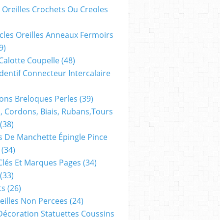
 Oreilles Crochets Ou Creoles
cles Oreilles Anneaux Fermoirs
9)
 Calotte Coupelle
(48)
dentif Connecteur Intercalaire
ns Breloques Perles
(39)
, Cordons, Biais, Rubans,tours
(38)
 De Manchette Épingle Pince
(34)
Clés Et Marques Pages
(34)
(33)
ts
(26)
reilles Non Percees
(24)
Décoration Statuettes Coussins