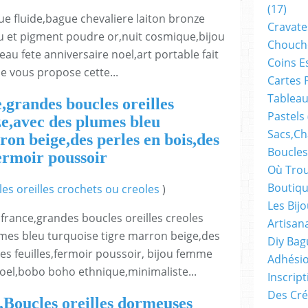
(17)
que fluide,bague chevaliere laiton bronze
Cravate
eu et pigment poudre or,nuit cosmique,bijou
Chouch
 fete anniversaire noel,art portable fait
Coins E
je vous propose cette...
Cartes 
Tableau
e,grandes boucles oreilles
Pastels
ze,avec des plumes bleu
Sacs,ch
ron beige,des perles en bois,des
Boucles
fermoir poussoir
Où Trou
Boutiqu
es oreilles crochets ou creoles
)
Les Bij
 france,grandes boucles oreilles creoles
Artisan
umes bleu turquoise tigre marron beige,des
Diy Bag
es feuilles,fermoir poussoir, bijou femme
Adhésio
oel,bobo boho ethnique,minimaliste...
Inscrip
Des Cré
,Boucles oreilles dormeuses