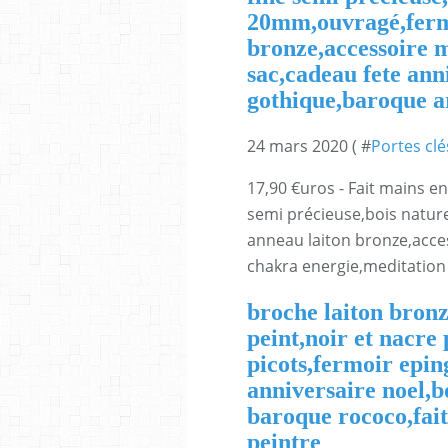
20mm,ouvragé,ferm
bronze,accessoire m
sac,cadeau fete ann
gothique,baroque a
24 mars 2020 ( #
Portes cl
17,90 €uros - Fait mains en
semi précieuse,bois natu
anneau laiton bronze,acce
chakra energie,meditation b
broche laiton bron
peint,noir et nacre
picots,fermoir epin
anniversaire noel,b
baroque rococo,fait
peintre