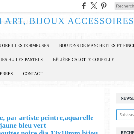
 OREILLES DORMEUSES
BOUTONS DE MANCHETTES ET PINC
UES HUILES PASTELS
BÉLIÈRE CALOTTE COUPELLE
IERRES
CONTACT
NEWS
e, par artiste peintre,aquarelle
,jaune bleu vert
outtes noire,dia 13x18mm,bijou
RECH