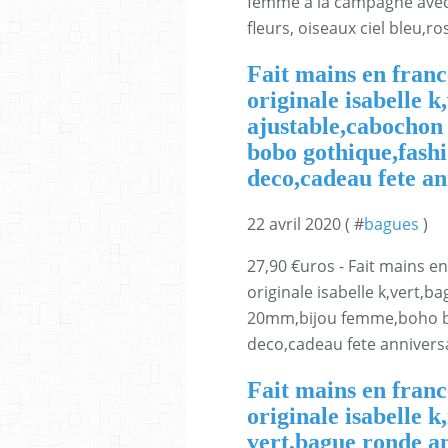
femme à la campagne avec
fleurs, oiseaux ciel bleu,
Fait mains en franc
originale isabelle k
ajustable,cabocho
bobo gothique,fash
deco,cadeau fete an
22 avril 2020 ( #
bagues
)
27,90 €uros - Fait mains en
originale isabelle k,vert,
20mm,bijou femme,boho bo
deco,cadeau fete anniversa
Fait mains en franc
originale isabelle k
vert,bague ronde an