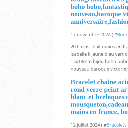
boho bobo,fantastiq
nouveau,baroque vi
anniversaire,fashi
17 novembre 2024 ( #
Bouc
20 €uros - Fait mains en fr
isabelle k,jaune bleu vert
13x18mm,bijou boho bobo,
nouveau,baroque victorien,
Bracelet chaine ac
rond verre peint ar
blanc et breloques 
mousqueton,cadeau f
mains en france, b
12 juillet 2024 ( #
Bracelets