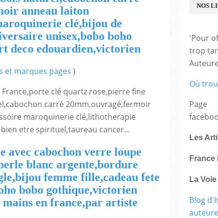
NOS L
oir anneau laiton
aroquinerie clé,bijou de
iversaire unisex,bobo boho
'Pour of
rt deco edouardien,victorien
trop tar
Auteur
és et marques pages
)
Où trou
 France,porte clé quartz rose,pierre fine
Page
rel,cabochon carré 20mm,ouvragé,fermoir
facebo
ssoire maroquinerie clé,lithotherapie
ien etre spirituel,taureau cancer...
Les Art
ze avec cabochon verre loupe
France 
 perle blanc argente,bordure
gle,bijou femme fille,cadeau fete
La Voi
oho bobo gothique,victorien
Blog d'I
 mains en france,par artiste
auteure,