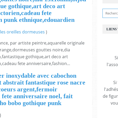
ue gothique,art deco art
ctorien,cadeau fete
on punk ethnique,edouardien
LIENS
les oreilles dormeuses
)
ance, par artiste peintre,aquarelle originale
 orange,dormeuses gouttes noire,dia
fantastique gothique,art deco art
S
cadeau fete anniversaire,fashion...
l'ass
ier inoxydable avec cabochon
t abstrait fantastique rose nacre
Si
coeurs argent,fermoir
l'adhés
ete anniversaire noel, fait
de figu
oho bobo gothique punk
vous
)