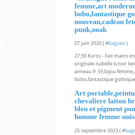
femme,art moderne
bobo,fantastique go
nouveau,cadeau fete
punk,ooak
07 juin 2020 ( #
bagues
)
27,90 €uros - Fait mains en
originale isabelle k,noir b
anneau fr 59,bijou femme
bobo,fantastique gothique
Art portable,peintu
chevaliere laiton b
bleu et pigment pou
homme femme unisex
25 septembre 2023 ( #
bag