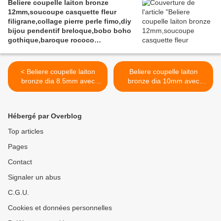
Beliere coupelle laiton bronze
12mm,soucoupe casquette fleur
filigrane,collage pierre perle fimo,diy
bijou pendentif breloque,bobo boho
gothique,baroque rococo
victorien,deco scrap
< Beliere coupelle laiton
Beliere coupelle laiton
bronze dia 8.5mm avec
bronze dia 10mm avec
anneau,soucoupe
anneau,soucoupe
casquette fleur,collage
casquette cape fleur,collage
pierre perle fimo,diy bijou
pierre perle fimo,diy bijou
Hébergé par Overblog
pendentif breloque,bobo
pendentif breloque,bobo
boho gothique,baroque
boho gothique,baroque
Top articles
rococo victorien,deco scrap
rococo victorien,deco scrap
Pages
>
Contact
Signaler un abus
C.G.U.
Cookies et données personnelles