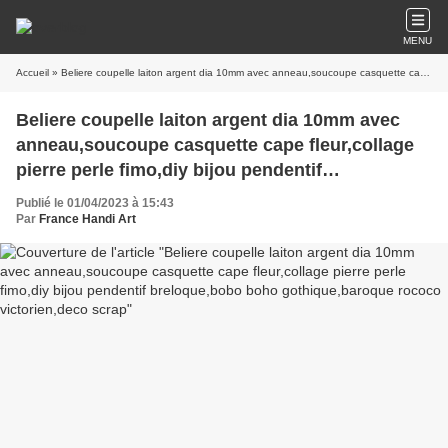
MENU
Accueil
» Beliere coupelle laiton argent dia 10mm avec anneau,soucoupe casquette cape fleur,collage pierre perle fimo,diy bijou pendentif breloque,bobo boho gothique,baroque rococo victorien,deco scrap
Beliere coupelle laiton argent dia 10mm avec
anneau,soucoupe casquette cape fleur,collage
pierre perle fimo,diy bijou pendentif
breloque,bobo boho gothique,baroque rococo
Publié le 01/04/2023 à 15:43
victorien,deco scrap
Par
France Handi Art