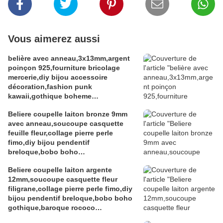
Vous aimerez aussi
belière avec anneau,3x13mm,argent
poinçon 925,fourniture bricolage
mercerie,diy bijou accessoire
décoration,fashion punk
kawaii,gothique boheme
victorien,edouardien,fete
Beliere coupelle laiton bronze 9mm
ceremonie,ateliers du fait mains
avec anneau,soucoupe casquette
feuille fleur,collage pierre perle
fimo,diy bijou pendentif
breloque,bobo boho
gothique,baroque rococo
Beliere coupelle laiton argente
victorien,deco scrap
12mm,soucoupe casquette fleur
filigrane,collage pierre perle fimo,diy
bijou pendentif breloque,bobo boho
gothique,baroque rococo
victorien,deco scrap