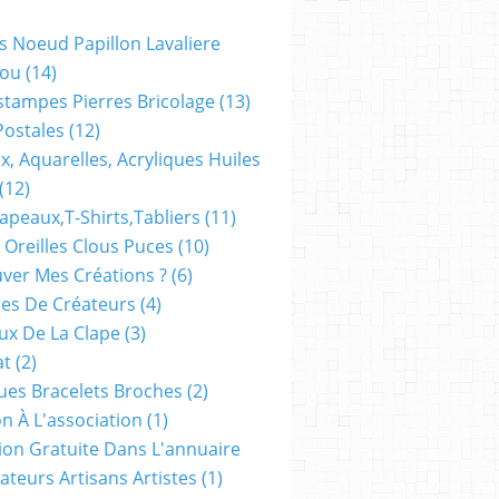
s Noeud Papillon Lavaliere
ou
(14)
stampes Pierres Bricolage
(13)
Postales
(12)
x, Aquarelles, Acryliques Huiles
(12)
apeaux,t-Shirts,tabliers
(11)
 Oreilles Clous Puces
(10)
ver Mes Créations ?
(6)
es De Créateurs
(4)
oux De La Clape
(3)
at
(2)
ues Bracelets Broches
(2)
n À L'association
(1)
tion Gratuite Dans L'annuaire
ateurs Artisans Artistes
(1)