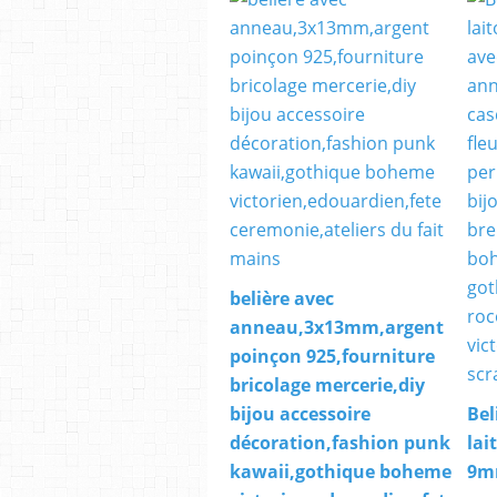
belière avec
anneau,3x13mm,argent
poinçon 925,fourniture
bricolage mercerie,diy
bijou accessoire
Bel
décoration,fashion punk
lai
kawaii,gothique boheme
9m