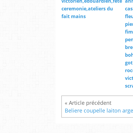
victorien,edouardien,fete
an
ceremonie,ateliers du
cas
fait mains
fle
pie
fim
pen
bre
bo
got
roc
vic
scr