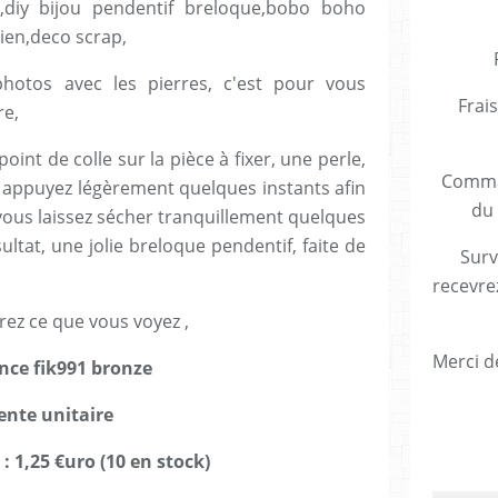
mo,diy bijou pendentif breloque,bobo boho
ien,deco scrap,
photos avec les pierres, c'est pour vous
Frais
re,
point de colle sur la pièce à fixer, une perle,
Comman
 appuyez légèrement quelques instants afin
du 
e, vous laissez sécher tranquillement quelques
ltat, une jolie breloque pendentif, faite de
Surv
recevre
rez ce que vous voyez ,
Merci de
nce fik991 bronze
ente unitaire
 : 1,25 €uro (10 en stock)