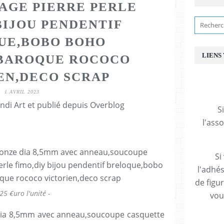
AGE PIERRE PERLE
BIJOU PENDENTIF
UE,BOBO BOHO
LIENS
BAROQUE ROCOCO
EN,DECO SCRAP
1 AVRIL 2023
ndi Art et publié depuis Overblog
S
l'ass
Si
l'adhés
de figu
25 €uro l'unité -
vous
 dia 8,5mm avec anneau,soucoupe casquette