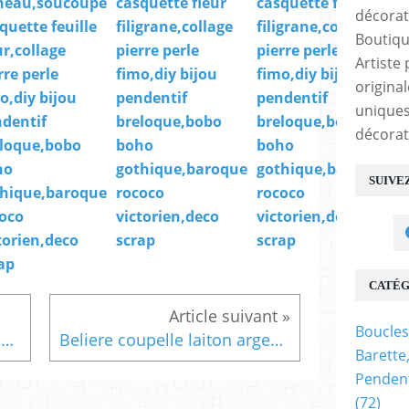
neau,soucoupe
casquette fleur
casquette fleur
quette feuille
filigrane,collage
filigrane,collage
Boutiqu
ur,collage
pierre perle
pierre perle
Artiste 
rre perle
fimo,diy bijou
fimo,diy bijou
origina
o,diy bijou
pendentif
pendentif
uniques
dentif
breloque,bobo
breloque,bobo
décorat
loque,bobo
boho
boho
ho
gothique,baroque
gothique,baroque
SUIVE
hique,baroque
rococo
rococo
oco
victorien,deco
victorien,deco
torien,deco
scrap
scrap
ap
CATÉG
Boucles
Beliere coupelle laiton argente dia 8.5mm avec anneau,soucoupe casquette fleur,collage pierre perle fimo,diy bijou pendentif breloque,bobo boho gothique,baroque rococo victorien,deco scrap
Beliere coupelle laiton argent dia 10mm avec anneau,soucoupe casquette cape fleur,collage pierre perle fimo,diy bijou pendentif breloque,bobo boho gothique,baroque rococo victorien,deco scrap
Barette
Pendent
(72)