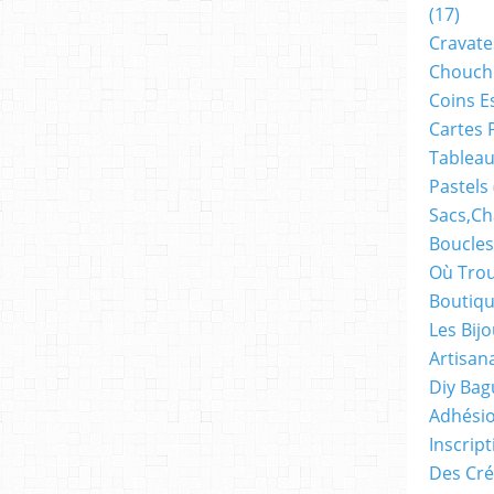
(17)
Cravate
Chouch
Coins E
Cartes 
Tableau
Pastels
Sacs,ch
Boucles
Où Trou
Boutiqu
Les Bij
Artisan
Diy Bag
Adhésio
Inscrip
Des Cré