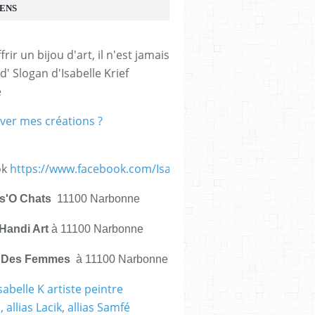
IENS
frir un bijou d'art, il n'est jamais 
d' Slogan d'Isabelle Krief 
e
ver mes créations ?
ok
https://www.facebook.com/IsabelleKrief.ArtistePeintre/
is'O Chats
11100 Narbonne
Handi Art
à 11100 Narbonne
e Des Femmes
à 11100 Narbonne
sabelle K artiste peintre
 allias Lacik, allias Samfé