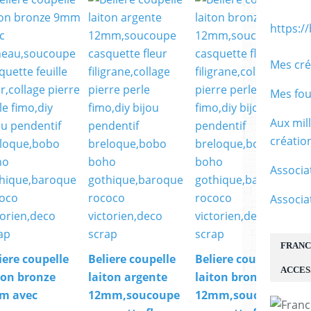
https:/
Mes cré
Mes fou
Aux mil
créati
Associa
Associa
FRANC
iere coupelle
Beliere coupelle
Beliere coupelle
ACCES
ton bronze
laiton argente
laiton bronze
m avec
12mm,soucoupe
12mm,soucoupe