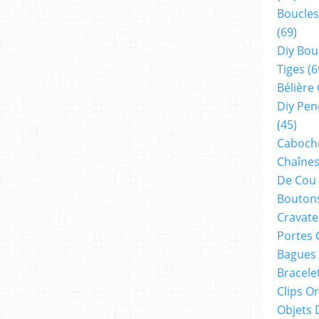
Boucles
(69)
Diy Bou
Tiges
(6
Bélière
Diy Pen
(45)
Cabocho
Chaînes
De Cou
Boutons
Cravate
Portes 
Bagues
Bracele
Clips O
Objets 