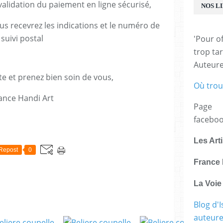
lidation du paiement en ligne sécurisé,
NOS L
us recevrez les indications et le numéro de
suivi postal
'Pour of
trop tar
Auteur
te et prenez bien soin de vous,
Où trou
ance Handi Art
Page
facebo
E
Les Art
Repost
0
France 
La Voi
Blog d'I
auteure,