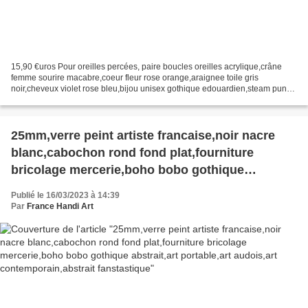
15,90 €uros Pour oreilles percées, paire boucles oreilles acrylique,crâne
femme sourire macabre,coeur fleur rose orange,araignee toile gris
noir,cheveux violet rose bleu,bijou unisex gothique edouardien,steam punk
fashion mode,bobo boheme,fermoir crochet...
25mm,verre peint artiste francaise,noir nacre
blanc,cabochon rond fond plat,fourniture
bricolage mercerie,boho bobo gothique
abstrait,art portable,art audois,art
Publié le 16/03/2023 à 14:39
contemporain,abstrait fanstastique
Par
France Handi Art