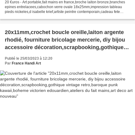
20 €uros - Art portable,fait mains en france,broche laiton bronze,branches
epines entrelacees,cabochon verre ovale 18x25mm,impression tableau
pieds nickeles,d isabelle krief,artiste peintre contemporain,cadeau fete
anniversaire noel, J'ai imprimé des...
20x11mm,crochet boucle oreille,laiton argente
rhodié, fourniture bricolage mercerie, diy bijou
accessoire décoration,scrapbooking,gothique
vintage retro,baroque punk kawaii,boheme
Publié le 25/03/2023 à 12:20
victorien edouardien,ateliers du fait mains,art
Par
France Handi Art
deco art nouveau