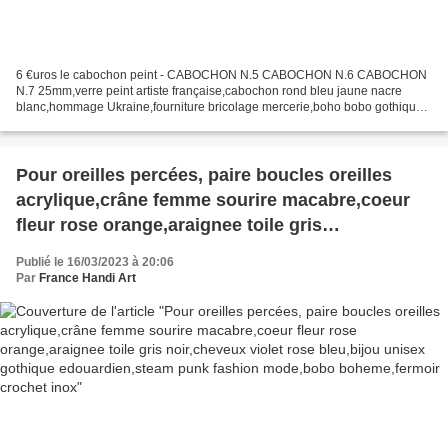
6 €uros le cabochon peint - CABOCHON N.5 CABOCHON N.6 CABOCHON
N.7 25mm,verre peint artiste française,cabochon rond bleu jaune nacre
blanc,hommage Ukraine,fourniture bricolage mercerie,boho bobo gothique
fantastique,art portable, Bonjour, j'ai voulu créer...
Pour oreilles percées, paire boucles oreilles
acrylique,crâne femme sourire macabre,coeur
fleur rose orange,araignee toile gris
noir,cheveux violet rose bleu,bijou unisex
Publié le 16/03/2023 à 20:06
gothique edouardien,steam punk fashion
Par
France Handi Art
mode,bobo boheme,fermoir crochet inox