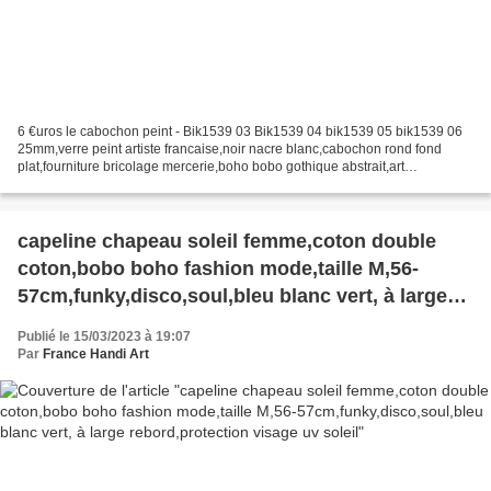
6 €uros le cabochon peint - Bik1539 03 Bik1539 04 bik1539 05 bik1539 06
25mm,verre peint artiste francaise,noir nacre blanc,cabochon rond fond
plat,fourniture bricolage mercerie,boho bobo gothique abstrait,art
portable,art audois,art contemporain,abstrait...
capeline chapeau soleil femme,coton double
coton,bobo boho fashion mode,taille M,56-
57cm,funky,disco,soul,bleu blanc vert, à large
rebord,protection visage uv soleil
Publié le 15/03/2023 à 19:07
Par
France Handi Art