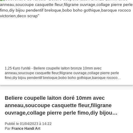
1,25 €uro l'unité - Beliere coupelle laiton bronze 10mm avec
anneau,soucoupe casquette fleur,filigrane ouvrage,collage pierre perle
fimo,diy bijou pendentif breloque,bobo boho gothique,baroque rococo
victorien,deco scrap. Vendu sans les pierres, les photos...
Beliere coupelle laiton doré 10mm avec
anneau,soucoupe casquette fleur,filigrane
ouvrage,collage pierre perle fimo,diy bijou
pendentif breloque,bobo boho
Publié le 01/04/2023 à 14:22
gothique,baroque rococo victorien,deco
Par
France Handi Art