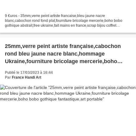
9 €uros - 35mm,verre peint artiste francaise,bleu jaune nacre
blanc,cabochon rond fond plat,fourniture bricolage mercerie,boho bobo
gothique abstrait,free ukraine,fait mains en france,scrap bijou coffret
grimoire,art deco art nouveau baroque,rococo fantastique...
25mm,verre peint artiste française,cabochon
rond bleu jaune nacre blanc,hommage
Ukraine,fourniture bricolage mercerie,boho
bobo gothique fantastique,art portable
Publié le 17/03/2023 à 16:44
Par
France Handi Art