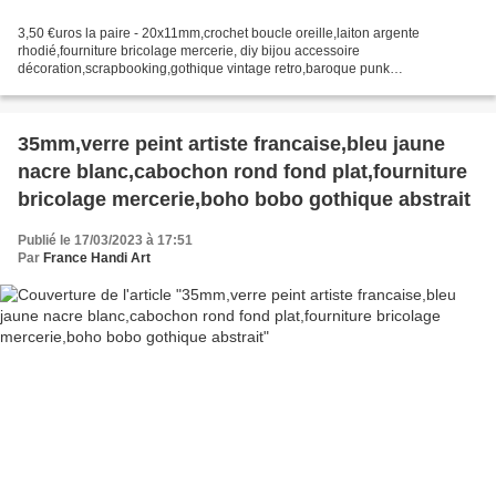
3,50 €uros la paire - 20x11mm,crochet boucle oreille,laiton argente
rhodié,fourniture bricolage mercerie, diy bijou accessoire
décoration,scrapbooking,gothique vintage retro,baroque punk
kawaii,boheme victorien edouardien,ateliers du fait mains,art deco...
35mm,verre peint artiste francaise,bleu jaune
nacre blanc,cabochon rond fond plat,fourniture
bricolage mercerie,boho bobo gothique abstrait
Publié le 17/03/2023 à 17:51
Par
France Handi Art