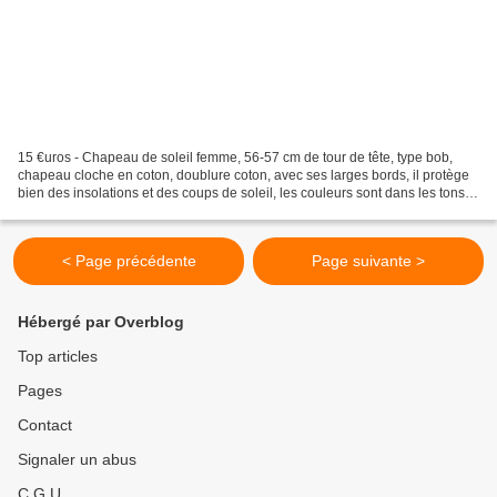
15 €uros - Chapeau de soleil femme, 56-57 cm de tour de tête, type bob,
chapeau cloche en coton, doublure coton, avec ses larges bords, il protège
bien des insolations et des coups de soleil, les couleurs sont dans les tons
bleu, vert, blanc, assez frais...
< Page précédente
Page suivante >
Hébergé par Overblog
Top articles
Pages
Contact
Signaler un abus
C.G.U.