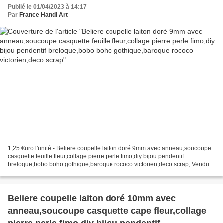
breloque,bobo boho gothique,baroque rococo
Publié le 01/04/2023 à 14:17
victorien,deco scrap
Par
France Handi Art
1,25 €uro l'unité - Beliere coupelle laiton doré 9mm avec anneau,soucoupe
casquette feuille fleur,collage pierre perle fimo,diy bijou pendentif
breloque,bobo boho gothique,baroque rococo victorien,deco scrap, Vendu
sans les pierres, les photos avec les...
Beliere coupelle laiton doré 10mm avec
anneau,soucoupe casquette cape fleur,collage
pierre perle fimo,diy bijou pendentif