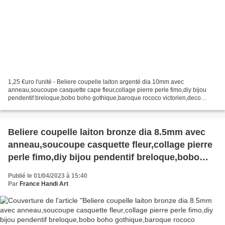
1,25 €uro l'unité - Beliere coupelle laiton argenté dia 10mm avec
anneau,soucoupe casquette cape fleur,collage pierre perle fimo,diy bijou
pendentif breloque,bobo boho gothique,baroque rococo victorien,deco
scrap, Vendu sans les pierres, les photos avec...
Beliere coupelle laiton bronze dia 8.5mm avec
anneau,soucoupe casquette fleur,collage pierre
perle fimo,diy bijou pendentif breloque,bobo
boho gothique,baroque rococo victorien,deco
Publié le 01/04/2023 à 15:40
scrap
Par
France Handi Art