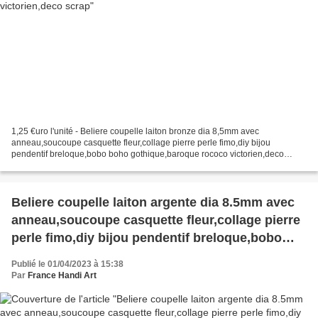
1,25 €uro l'unité - Beliere coupelle laiton bronze dia 8,5mm avec
anneau,soucoupe casquette fleur,collage pierre perle fimo,diy bijou
pendentif breloque,bobo boho gothique,baroque rococo victorien,deco
scrap, Vendu sans les pierres, les photos avec les...
Beliere coupelle laiton argente dia 8.5mm avec
anneau,soucoupe casquette fleur,collage pierre
perle fimo,diy bijou pendentif breloque,bobo
boho gothique,baroque rococo victorien,deco
Publié le 01/04/2023 à 15:38
scrap
Par
France Handi Art