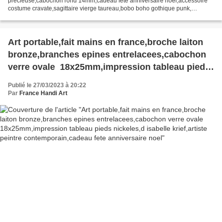
precieuse,cabochon rond 14mm,cadeau fete anniversaire noel,accessoire
costume cravate,sagittaire vierge taureau,bobo boho gothique punk,
baroque,edouardien art deco,art nouveau victorien,tendance...
Art portable,fait mains en france,broche laiton
bronze,branches epines entrelacees,cabochon
verre ovale 18x25mm,impression tableau pieds
nickeles,d isabelle krief,artiste peintre
Publié le 27/03/2023 à 20:22
contemporain,cadeau fete anniversaire noel
Par
France Handi Art