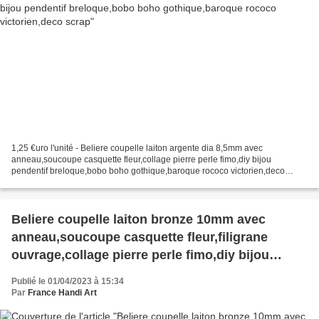
1,25 €uro l'unité - Beliere coupelle laiton argente dia 8,5mm avec
anneau,soucoupe casquette fleur,collage pierre perle fimo,diy bijou
pendentif breloque,bobo boho gothique,baroque rococo victorien,deco
scrap, Vendu sans les pierres, les photos avec les...
Beliere coupelle laiton bronze 10mm avec
anneau,soucoupe casquette fleur,filigrane
ouvrage,collage pierre perle fimo,diy bijou
pendentif breloque,bobo boho
Publié le 01/04/2023 à 15:34
gothique,baroque rococo victorien,deco scrap
Par
France Handi Art