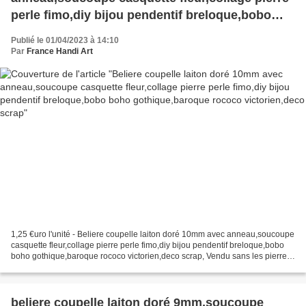
perle fimo,diy bijou pendentif breloque,bobo
boho gothique,baroque rococo victorien,deco
Publié le 01/04/2023 à 14:10
scrap
Par
France Handi Art
1,25 €uro l'unité - Beliere coupelle laiton doré 10mm avec anneau,soucoupe
casquette fleur,collage pierre perle fimo,diy bijou pendentif breloque,bobo
boho gothique,baroque rococo victorien,deco scrap, Vendu sans les pierres,
les photos avec les pierres,...
beliere coupelle laiton doré 9mm,soucoupe