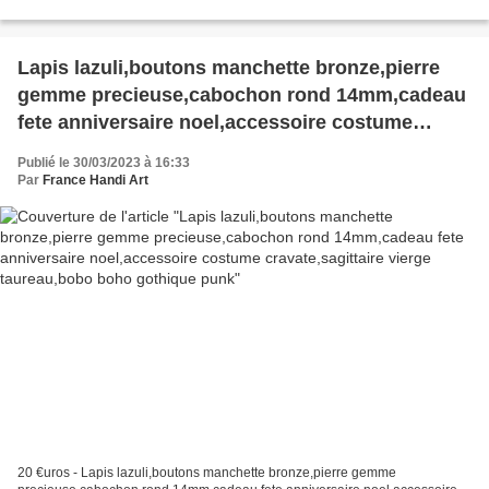
gothique,baroque rococo fantastique,ateliers du fait...
Lapis lazuli,boutons manchette bronze,pierre
gemme precieuse,cabochon rond 14mm,cadeau
fete anniversaire noel,accessoire costume
cravate,sagittaire vierge taureau,bobo boho
Publié le 30/03/2023 à 16:33
gothique punk
Par
France Handi Art
20 €uros - Lapis lazuli,boutons manchette bronze,pierre gemme