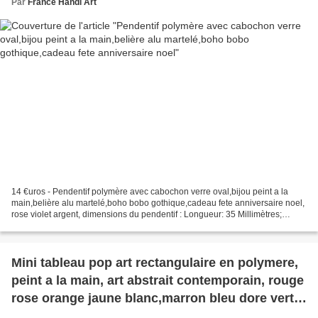
Par
France Handi Art
14 €uros - Pendentif polymère avec cabochon verre oval,bijou peint a la
main,belière alu martelé,boho bobo gothique,cadeau fete anniversaire noel,
rose violet argent, dimensions du pendentif : Longueur: 35 Millimètres;
Largeur: 28 Millimètres, le cabochon...
Mini tableau pop art rectangulaire en polymere,
peint a la main, art abstrait contemporain, rouge
rose orange jaune blanc,marron bleu dore vert
noir, a fixer a suspendre,cadeau fete