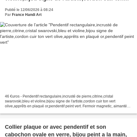
vert olive,apprêts en plaqué or,pendentif peint
Publié le 12/06/2026 à 08:24
vert
Par
France Handi Art
46 €uros - Pendentif rectangulaire,incrusté de pierre,citrine,cristal
swarovski,bleu et violine,bijou signe de l'artiste,cordon cuir ton vert
olive,apprêts en plaqué or,pendentif peint vert. Fermoir magnetic, aimanté
Pendentif rectangulaire, bijou peint...
Collier plaque or avec pendentif et son
cabochon ovale en verre, bijou peint a la main,