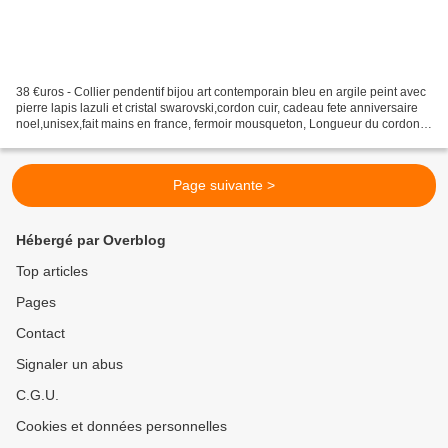
38 €uros - Collier pendentif bijou art contemporain bleu en argile peint avec
pierre lapis lazuli et cristal swarovski,cordon cuir, cadeau fete anniversaire
noel,unisex,fait mains en france, fermoir mousqueton, Longueur du cordon :
45 cm Très joli et...
Page suivante >
Hébergé par Overblog
Top articles
Pages
Contact
Signaler un abus
C.G.U.
Cookies et données personnelles