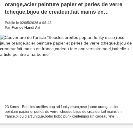
orange,acier peinture papier et perles de verre
tcheque,bijou de createur,fait mains en
france,cadeau fete anniversaire noel,isabelle k
Publié le 02/05/2026 à 08:43
artiste peintre a narbonne
Par
France Handi Art
23 €uros - Boucles oreilles pop art funky disco,rose jaune orange,acier
peinture papier et perles de verre tcheque,bijou de createur,fait mains en
france,bijou d art unique,boho bobo punk contemporain,cadeau fete
anniversaire noel,isabelle k artiste peintre...