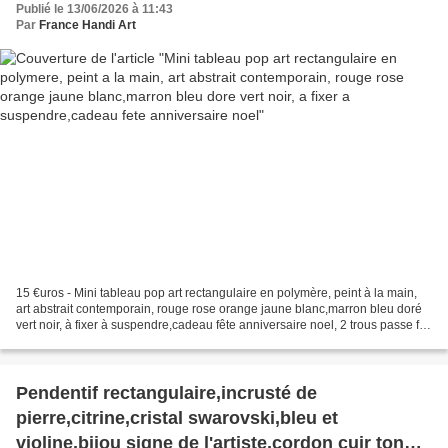
Publié le 13/06/2026 à 11:43
anniversaire noel
Par
France Handi Art
15 €uros - Mini tableau pop art rectangulaire en polymère, peint à la main,
art abstrait contemporain, rouge rose orange jaune blanc,marron bleu doré
vert noir, à fixer à suspendre,cadeau fête anniversaire noel, 2 trous passe fil
ou clous, peinture mixte...
Pendentif rectangulaire,incrusté de
pierre,citrine,cristal swarovski,bleu et
violine,bijou signe de l'artiste,cordon cuir ton