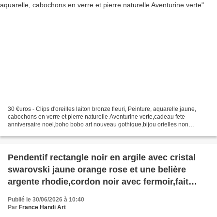
30 €uros - Clips d'oreilles laiton bronze fleuri, Peinture, aquarelle jaune,
cabochons en verre et pierre naturelle Aventurine verte,cadeau fete
anniversaire noel,boho bobo art nouveau gothique,bijou orielles non
percees,femme homme unisex lgbt,bijou...
Pendentif rectangle noir en argile avec cristal
swarovski jaune orange rose et une belière
argente rhodie,cordon noir avec fermoir,fait
mains en france
Publié le 30/06/2026 à 10:40
Par
France Handi Art