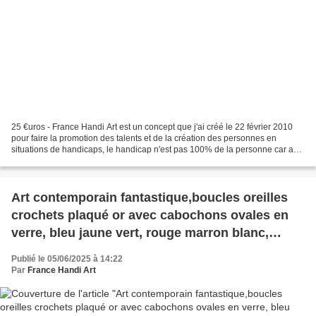
25 €uros - France Handi Art est un concept que j'ai créé le 22 février 2010
pour faire la promotion des talents et de la création des personnes en
situations de handicaps, le handicap n'est pas 100% de la personne car au
delà du handicap, il y a l'humain,...
Art contemporain fantastique,boucles oreilles
crochets plaqué or avec cabochons ovales en
verre, bleu jaune vert, rouge marron blanc,
cadeau fete anniversaire noel,bijou
Publié le 05/06/2025 à 14:22
peint,boutique de créateurs,narbonne occitanie
Par
France Handi Art