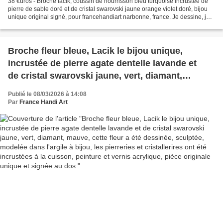
38 €uros - Broche lacik, coussin de nourrisson bleu turquoise incrustée de
pierre de sable doré et de cristal swarovski jaune orange violet doré, bijou
unique original signé, pour francehandiart narbonne, france. Je dessine, je
modèle, je sculpte dans...
Broche fleur bleue, Lacik le bijou unique,
incrustée de pierre agate dentelle lavande et
de cristal swarovski jaune, vert, diamant,
mauve, cette fleur a été dessinée, sculptée,
Publié le 08/03/2026 à 14:08
modelée dans l'argile à bijou, les pierreries et
Par
France Handi Art
cristallerires ont été incrustées à la cuisson,
peinture et vernis acrylique, pièce originale
unique et signée au dos.