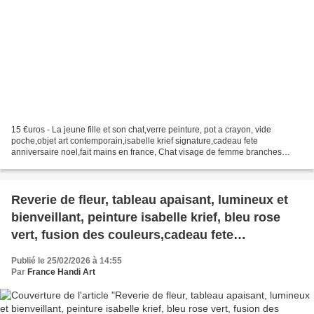
15 €uros - La jeune fille et son chat,verre peinture, pot a crayon, vide
poche,objet art contemporain,isabelle krief signature,cadeau fete
anniversaire noel,fait mains en france, Chat visage de femme branches
arbre de vie fleur sourire, Mes pots peints,...
Reverie de fleur, tableau apaisant, lumineux et
bienveillant, peinture isabelle krief, bleu rose
vert, fusion des couleurs,cadeau fete
anniversaire noel,dim 30cmx30cm
Publié le 25/02/2026 à 14:55
Par
France Handi Art