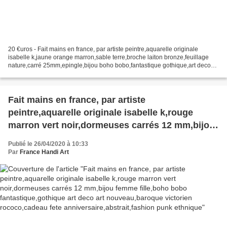
20 €uros - Fait mains en france, par artiste peintre,aquarelle originale
isabelle k,jaune orange marron,sable terre,broche laiton bronze,feuillage
nature,carré 25mm,epingle,bijou boho bobo,fantastique gothique,art deco
art nouveau,baroque victorien rococo,cadeau...
Fait mains en france, par artiste
peintre,aquarelle originale isabelle k,rouge
marron vert noir,dormeuses carrés 12 mm,bijou
femme fille,boho bobo fantastique,gothique art
Publié le 26/04/2020 à 10:33
deco art nouveau,baroque victorien
Par
France Handi Art
rococo,cadeau fete anniversaire,abstrait,fashion
punk ethnique