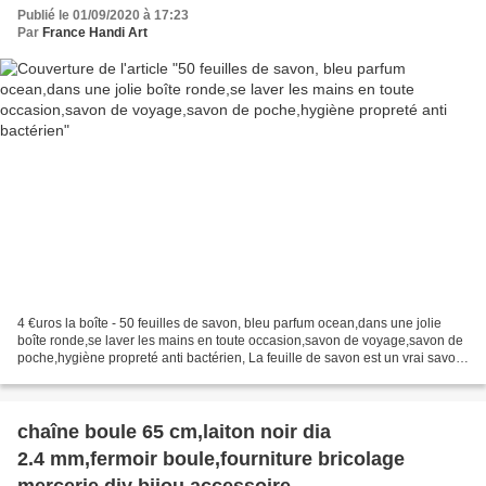
poche,hygiène propreté anti bactérien
Publié le 01/09/2020 à 17:23
Par
France Handi Art
4 €uros la boîte - 50 feuilles de savon, bleu parfum ocean,dans une jolie
boîte ronde,se laver les mains en toute occasion,savon de voyage,savon de
poche,hygiène propreté anti bactérien, La feuille de savon est un vrai savon
découpé en très fines tranches,...
chaîne boule 65 cm,laiton noir dia
2.4 mm,fermoir boule,fourniture bricolage
mercerie,diy bijou accessoire