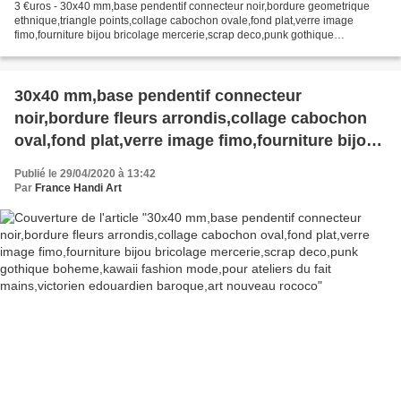
3 €uros - 30x40 mm,base pendentif connecteur noir,bordure geometrique
ethnique,triangle points,collage cabochon ovale,fond plat,verre image
fimo,fourniture bijou bricolage mercerie,scrap deco,punk gothique
boheme,kawaii fashion moderne,pour ateliers du...
30x40 mm,base pendentif connecteur
noir,bordure fleurs arrondis,collage cabochon
oval,fond plat,verre image fimo,fourniture bijou
bricolage mercerie,scrap deco,punk gothique
Publié le 29/04/2020 à 13:42
boheme,kawaii fashion mode,pour ateliers du
Par
France Handi Art
fait mains,victorien edouardien baroque,art
nouveau rococo