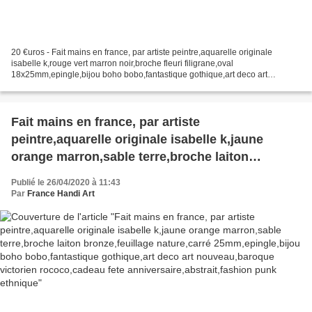
20 €uros - Fait mains en france, par artiste peintre,aquarelle originale
isabelle k,rouge vert marron noir,broche fleuri filigrane,oval
18x25mm,epingle,bijou boho bobo,fantastique gothique,art deco art
nouveau,baroque victorien rococo,cadeau fete
anniversaire,abstrait,fashion...
Fait mains en france, par artiste
peintre,aquarelle originale isabelle k,jaune
orange marron,sable terre,broche laiton
bronze,feuillage nature,carré
Publié le 26/04/2020 à 11:43
25mm,epingle,bijou boho bobo,fantastique
Par
France Handi Art
gothique,art deco art nouveau,baroque victorien
rococo,cadeau fete anniversaire,abstrait,fashion
punk ethnique