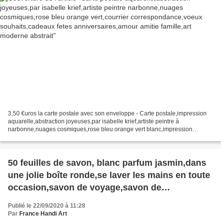
3,50 €uros la carte postale avec son enveloppe - Carte postale,impression
aquarelle,abstraction joyeuses,par isabelle krief,artiste peintre à
narbonne,nuages cosmiques,rose bleu orange vert blanc,impression
brillant,vendue avec enveloppe,format A6,accessoire...
50 feuilles de savon, blanc parfum jasmin,dans
une jolie boîte ronde,se laver les mains en toute
occasion,savon de voyage,savon de
poche,hygiène propreté anti bactérien
Publié le 22/09/2020 à 11:28
Par
France Handi Art