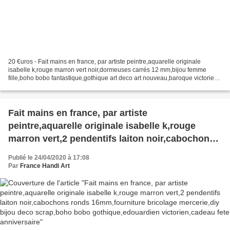
20 €uros - Fait mains en france, par artiste peintre,aquarelle originale
isabelle k,rouge marron vert noir,dormeuses carrés 12 mm,bijou femme
fille,boho bobo fantastique,gothique art deco art nouveau,baroque victorien
rococo,cadeau fete anniversaire,abstrait,fashion...
Fait mains en france, par artiste
peintre,aquarelle originale isabelle k,rouge
marron vert,2 pendentifs laiton noir,cabochons
ronds 16mm,fourniture bricolage mercerie,diy
Publié le 24/04/2020 à 17:08
bijou deco scrap,boho bobo
Par
France Handi Art
gothique,edouardien victorien,cadeau fete
anniversaire