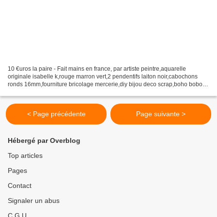
10 €uros la paire - Fait mains en france, par artiste peintre,aquarelle
originale isabelle k,rouge marron vert,2 pendentifs laiton noir,cabochons
ronds 16mm,fourniture bricolage mercerie,diy bijou deco scrap,boho bobo
gothique,edouardien victorien,cadeau...
< Page précédente
Page suivante >
Hébergé par Overblog
Top articles
Pages
Contact
Signaler un abus
C.G.U.