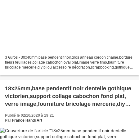
3 €uros - 30x40mm,base pendentif noir,gros anneau cordon chaine,bordure
fleurs feuillages,collage cabochon oval plat,image verre fimo,fourniture
bricolage mercerie,diy bijou accessoire décoration,scrapbooking,gothique
vintage retro,baroque punk kawaii,boheme...
18x25mm,base pendentif noir dentelle gothique
victorien,support collage cabochon fond plat,
verre image,fourniture bricolage mercerie,diy
bijou femme
Publié le 02/10/2020 à 19:21
Par
France Handi Art