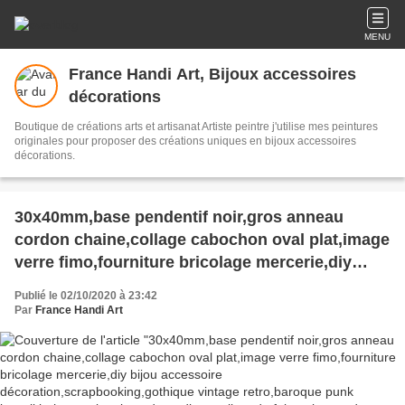
MENU
France Handi Art, Bijoux accessoires
décorations
Boutique de créations arts et artisanat Artiste peintre j'utilise mes peintures
originales pour proposer des créations uniques en bijoux accessoires
décorations.
30x40mm,base pendentif noir,gros anneau
cordon chaine,collage cabochon oval plat,image
verre fimo,fourniture bricolage mercerie,diy
bijou accessoire
Publié le 02/10/2020 à 23:42
décoration,scrapbooking,gothique vintage
Par
France Handi Art
retro,baroque punk kawaii,boheme victorien
edouardien,ateliers du fait mains,art deco art
nouveau