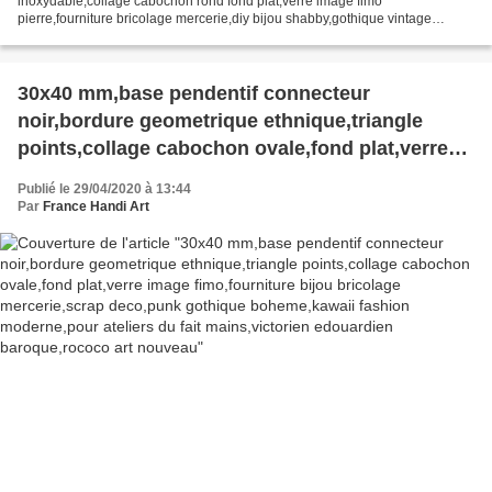
inoxydable,collage cabochon rond fond plat,verre image fimo
pierre,fourniture bricolage mercerie,diy bijou shabby,gothique vintage
retro,baroque punk kawaii,boho bobo victorien,mode fashion...
30x40 mm,base pendentif connecteur
noir,bordure geometrique ethnique,triangle
points,collage cabochon ovale,fond plat,verre
image fimo,fourniture bijou bricolage
Publié le 29/04/2020 à 13:44
mercerie,scrap deco,punk gothique
Par
France Handi Art
boheme,kawaii fashion moderne,pour ateliers
du fait mains,victorien edouardien
baroque,rococo art nouveau