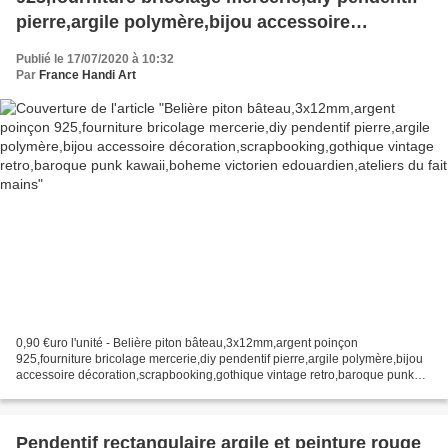
pierre,argile polymère,bijou accessoire
décoration,scrapbooking,gothique vintage
Publié le 17/07/2020 à 10:32
retro,baroque punk kawaii,boheme victorien
Par
France Handi Art
edouardien,ateliers du fait mains
0,90 €uro l'unité - Belière piton bâteau,3x12mm,argent poinçon
925,fourniture bricolage mercerie,diy pendentif pierre,argile polymère,bijou
accessoire décoration,scrapbooking,gothique vintage retro,baroque punk
kawaii,boheme victorien edouardien,ateliers...
Pendentif rectangulaire argile et peinture rouge