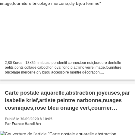
2,80 €uros - 18x25mm,base pendentif connecteur noir,bordure dentelle
petits ponts,collage cabochon oval,fond plat,fimo verre image,fourniture
bricolage mercerie,diy bijou accessoire montre décoration,
scrapbooking,gothique vintage retro,baroque punk kawaii,boheme...
Carte postale aquarelle,abstraction joyeuses,par
isabelle krief,artiste peintre narbonne,nuages
cosmiques,rose bleu orange vert,courrier
correspondance,voeux souhaits,cadeaux fetes
Publié le 30/09/2020 à 10:05
anniversaires,amour amitie famille,art moderne
Par
France Handi Art
abstrait