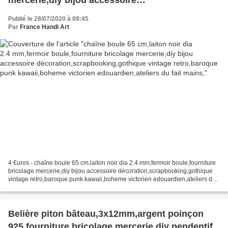
décoration,scrapbooking,gothique vintage
Publié le 28/07/2020 à 09:45
retro,baroque punk kawaii,boheme victorien
Par
France Handi Art
edouardien,ateliers du fait mains,
4 €uros - chaîne boule 65 cm,laiton noir dia 2.4 mm,fermoir boule,fourniture
bricolage mercerie,diy bijou accessoire décoration,scrapbooking,gothique
vintage retro,baroque punk kawaii,boheme victorien edouardien,ateliers du
fait mains, dimensions : longueur...
Belière piton bâteau,3x12mm,argent poinçon
925,fourniture bricolage mercerie,diy pendentif