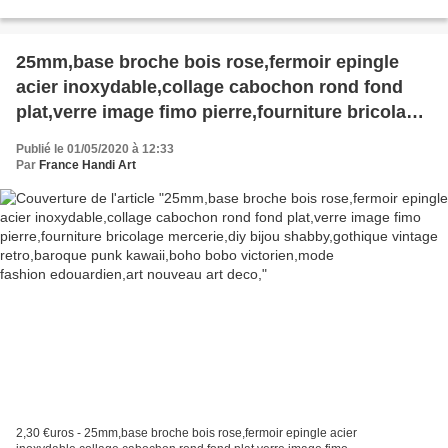
fete anniversaire,abstrait,fashion...
25mm,base broche bois rose,fermoir epingle
acier inoxydable,collage cabochon rond fond
plat,verre image fimo pierre,fourniture bricolage
mercerie,diy bijou shabby,gothique vintage
Publié le 01/05/2020 à 12:33
retro,baroque punk kawaii,boho
Par
France Handi Art
bobo victorien,mode fashion edouardien,art
nouveau art deco,
2,30 €uros - 25mm,base broche bois rose,fermoir epingle acier