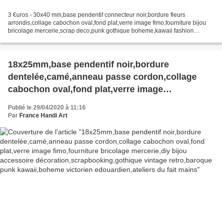
3 €uros - 30x40 mm,base pendentif connecteur noir,bordure fleurs
arrondis,collage cabochon oval,fond plat,verre image fimo,fourniture bijou
bricolage mercerie,scrap deco,punk gothique boheme,kawaii fashion
mode,pour ateliers du fait mains,victorien edouardien...
18x25mm,base pendentif noir,bordure
dentelée,camé,anneau passe cordon,collage
cabochon oval,fond plat,verre image
fimo,fourniture bricolage mercerie,diy bijou
Publié le 29/04/2020 à 11:16
accessoire décoration,scrapbooking,gothique
Par
France Handi Art
vintage retro,baroque punk kawaii,boheme
victorien edouardien,ateliers du fait mains