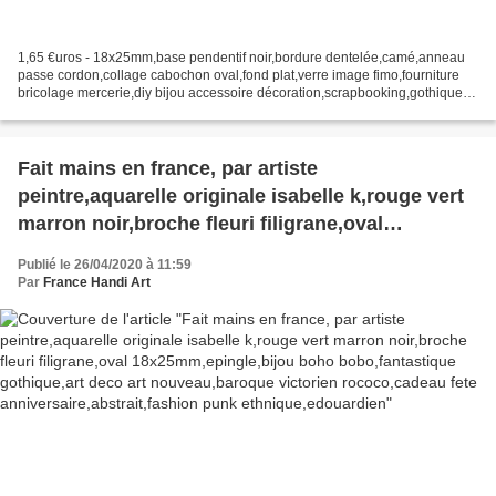
1,65 €uros - 18x25mm,base pendentif noir,bordure dentelée,camé,anneau
passe cordon,collage cabochon oval,fond plat,verre image fimo,fourniture
bricolage mercerie,diy bijou accessoire décoration,scrapbooking,gothique
vintage retro,baroque punk kawaii,boheme...
Fait mains en france, par artiste
peintre,aquarelle originale isabelle k,rouge vert
marron noir,broche fleuri filigrane,oval
18x25mm,epingle,bijou boho bobo,fantastique
Publié le 26/04/2020 à 11:59
gothique,art deco art nouveau,baroque victorien
Par
France Handi Art
rococo,cadeau fete anniversaire,abstrait,fashion
punk ethnique,edouardien