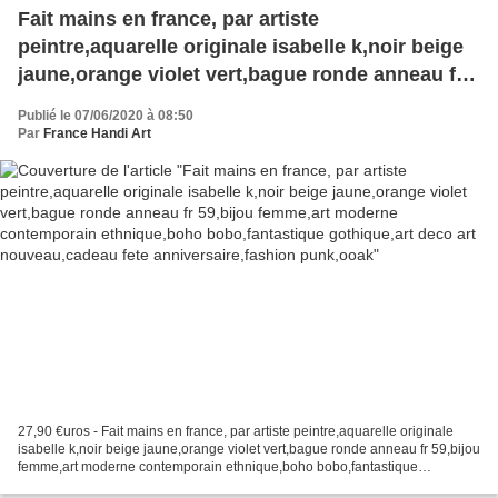
Fait mains en france, par artiste
peintre,aquarelle originale isabelle k,noir beige
jaune,orange violet vert,bague ronde anneau fr
59,bijou femme,art moderne contemporain
Publié le 07/06/2020 à 08:50
ethnique,boho bobo,fantastique gothique,art
Par
France Handi Art
deco art nouveau,cadeau fete
anniversaire,fashion punk,ooak
27,90 €uros - Fait mains en france, par artiste peintre,aquarelle originale
isabelle k,noir beige jaune,orange violet vert,bague ronde anneau fr 59,bijou
femme,art moderne contemporain ethnique,boho bobo,fantastique
gothique,art deco art nouveau,cadeau...