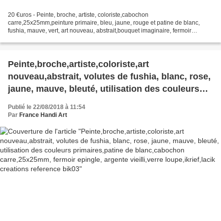
20 €uros - Peinte, broche, artiste, coloriste,cabochon
carre,25x25mm,peinture primaire, bleu, jaune, rouge et patine de blanc,
fushia, mauve, vert, art nouveau, abstrait,bouquet imaginaire, fermoir
epingle, argente vieilli,verre loupe. reference bik127...
Peinte,broche,artiste,coloriste,art
nouveau,abstrait, volutes de fushia, blanc, rose,
jaune, mauve, bleuté, utilisation des couleurs
primaires,patine de blanc,cabochon
Publié le 22/08/2018 à 11:54
carre,25x25mm, fermoir epingle, argente
Par
France Handi Art
vieilli,verre loupe,ikrief,lacik creations reference
bik03