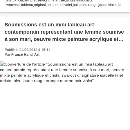
bête,5x7cm,peint, abstrait,signé,artiste,fantastique,cristal
swarovski,tableau,original,unique,chevalet,bois,bleu,rouge,jaune,violet,fait
mains dans mes mains, le mini tableau hop hop...
Soumissions est un mini tableau art
contemporain représentant une femme soumise
à son mari, oeuvre mixte peinture acrylique et
cristal swarovski, signature isabelle krief artiste,
Publié le 04/09/2018 à 15:11
bleu jaune rouge orange marron noir violet
Par
France Handi Art