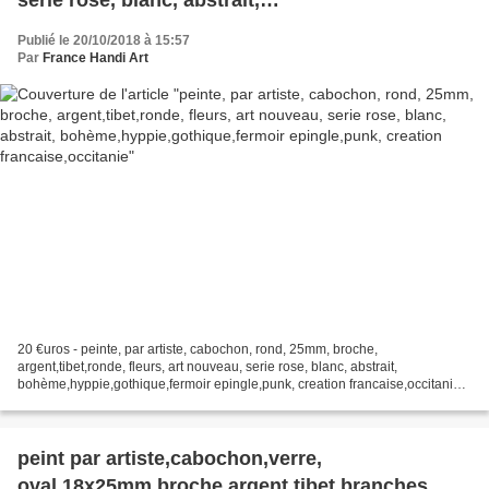
bohème,hyppie,gothique,fermoir epingle,punk,
Publié le 20/10/2018 à 15:57
creation francaise,occitanie
Par
France Handi Art
20 €uros - peinte, par artiste, cabochon, rond, 25mm, broche,
argent,tibet,ronde, fleurs, art nouveau, serie rose, blanc, abstrait,
bohème,hyppie,gothique,fermoir epingle,punk, creation francaise,occitanie
le verre loupe donne du relief aux profondeurs,...
peint par artiste,cabochon,verre,
oval,18x25mm,broche,argent,tibet,branches,