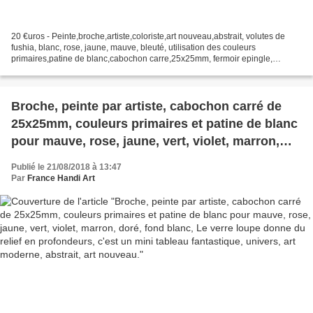
20 €uros - Peinte,broche,artiste,coloriste,art nouveau,abstrait, volutes de
fushia, blanc, rose, jaune, mauve, bleuté, utilisation des couleurs
primaires,patine de blanc,cabochon carre,25x25mm, fermoir epingle,
argente vieilli,verre loupe,ikrief,lacik...
Broche, peinte par artiste, cabochon carré de
25x25mm, couleurs primaires et patine de blanc
pour mauve, rose, jaune, vert, violet, marron,
doré, fond blanc, Le verre loupe donne du relief
Publié le 21/08/2018 à 13:47
en profondeurs, c'est un mini tableau
Par
France Handi Art
fantastique, univers, art moderne, abstrait, art
nouveau.