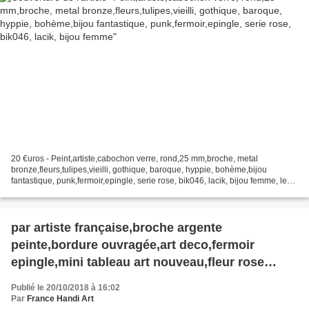
20 €uros - Peint,artiste,cabochon verre, rond,25 mm,broche, metal
bronze,fleurs,tulipes,vieilli, gothique, baroque, hyppie, bohème,bijou
fantastique, punk,fermoir,epingle, serie rose, bik046, lacik, bijou femme, le
verre loupe donne du relief aux profondeurs,...
par artiste française,broche argente
peinte,bordure ouvragée,art deco,fermoir
epingle,mini tableau art nouveau,fleur rose
blanc,abstrait fantastique boheme,bobo
Publié le 20/10/2018 à 16:02
gothique contemporain
Par
France Handi Art