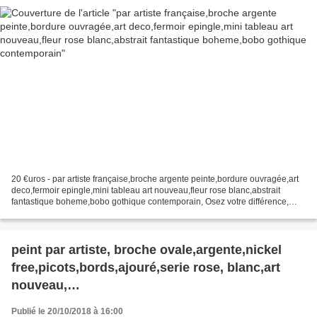
20 €uros - par artiste française,broche argente peinte,bordure ouvragée,art
deco,fermoir epingle,mini tableau art nouveau,fleur rose blanc,abstrait
fantastique boheme,bobo gothique contemporain, Osez votre différence,
démarquez vous, sortez de votre zone...
peint par artiste, broche ovale,argente,nickel
free,picots,bords,ajouré,serie rose, blanc,art
nouveau,
bohème,retro,abstrait,gothique,fermoir
Publié le 20/10/2018 à 16:00