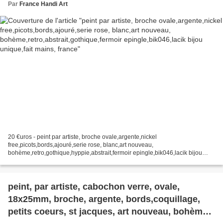
epingle,bik046,lacik bijou unique,fait mains,
Par
France Handi Art
france
20 €uros - peint par artiste, broche ovale,argente,nickel
free,picots,bords,ajouré,serie rose, blanc,art nouveau,
bohème,retro,gothique,hyppie,abstrait,fermoir epingle,bik046,lacik bijou
unique,fait mains, france, 18x25mm,cabochon oval, verre, le verre...
peint, par artiste, cabochon verre, ovale,
18x25mm, broche, argente, bords,coquillage,
petits coeurs, st jacques, art nouveau, bohème,