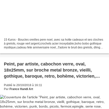
15 €uros - Boucles oreilles pere noel, avec sa hotte cadeaux et ses cloches
à grelots, rouge vert argent,crochets acier inoxydable,boho bobo gothique
mystique,cadeau fete anniversaire noel, J'adore le bruit des grelots, dling
dling dling :) Dimensions...
Peint, par artiste, cabochon verre, oval,
18x25mm, sur broche metal bronze, vieilli,
gothique, baroque, retro, bohème, victorien,
punk, bords, picots, fermoir,epingle, serie rose,
Publié le 20/10/2018 à 16:11
bik046, lacik, bijou femme
Par
France Handi Art