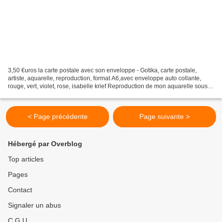
3,50 €uros la carte postale avec son enveloppe - Gotika, carte postale,
artiste, aquarelle, reproduction, format A6,avec enveloppe auto collante,
rouge, vert, violet, rose, isabelle krief Reproduction de mon aquarelle sous
forme de carte postale J'ai...
< Page précédente
Page suivante >
Hébergé par Overblog
Top articles
Pages
Contact
Signaler un abus
C.G.U.