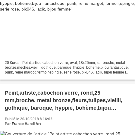
20 €uros - Peint,artiste,cabochon verre, oval, 18x25mm, sur broche, metal
bronze,meches,vieilli, gothique, baroque, hyppie, bohème,bijou fantastique,
punk, reine margot, fermoir,epingle, serie rose, bik046, lacik, bijou femme le
verre loupe donne du relief...
Peint,artiste,cabochon verre, rond,25
mm,broche, metal bronze,fleurs,tulipes,vieilli,
gothique, baroque, hyppie, bohème,bijou
fantastique, punk,fermoir,epingle, serie rose,
Publié le 20/10/2018 à 16:03
bik046, lacik, bijou femme
Par
France Handi Art