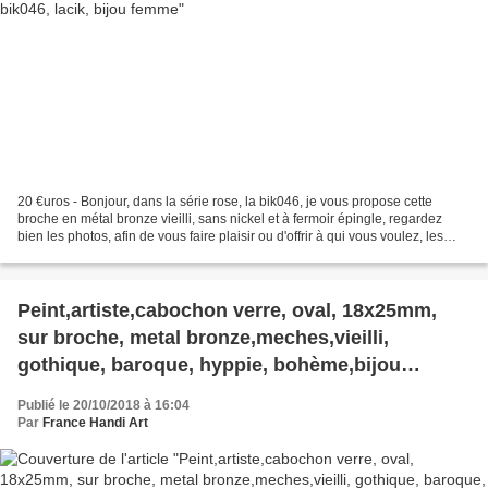
20 €uros - Bonjour, dans la série rose, la bik046, je vous propose cette
broche en métal bronze vieilli, sans nickel et à fermoir épingle, regardez
bien les photos, afin de vous faire plaisir ou d'offrir à qui vous voulez, les
cabochons, je les ai peints...
Peint,artiste,cabochon verre, oval, 18x25mm,
sur broche, metal bronze,meches,vieilli,
gothique, baroque, hyppie, bohème,bijou
fantastique, punk, reine margot,
Publié le 20/10/2018 à 16:04
fermoir,epingle, serie rose, bik046, lacik, bijou
Par
France Handi Art
femme