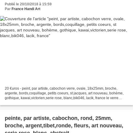
gothique, kawai,victorien,serie rose,
Publié le 20/10/2018 à 15:59
blanc,bik046, lacik, france
Par
France Handi Art
20 €uros - peint, par artiste, cabochon verre, ovale, 18x25mm, broche,
argente, bords,coquillage, petits coeurs, st jacques, art nouveau, bohème,
gothique, kawai,victorien,serie rose, blanc,bik046, lacik, france le verre
loupe donne du relief aux profondeurs,...
peinte, par artiste, cabochon, rond, 25mm,
broche, argent,tibet,ronde, fleurs, art nouveau,
serie rose, blanc, abstrait,