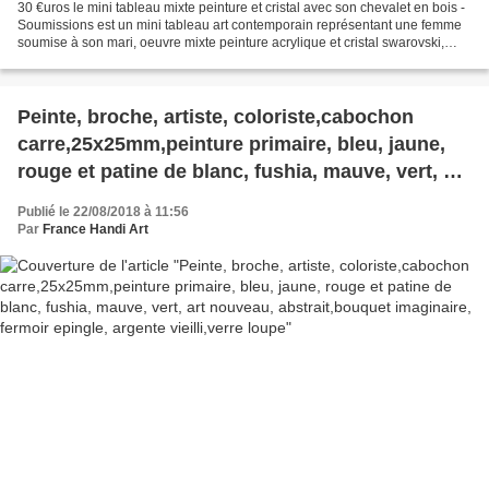
30 €uros le mini tableau mixte peinture et cristal avec son chevalet en bois -
Soumissions est un mini tableau art contemporain représentant une femme
soumise à son mari, oeuvre mixte peinture acrylique et cristal swarovski,
signature isabelle krief artiste,...
Peinte, broche, artiste, coloriste,cabochon
carre,25x25mm,peinture primaire, bleu, jaune,
rouge et patine de blanc, fushia, mauve, vert, art
nouveau, abstrait,bouquet imaginaire, fermoir
Publié le 22/08/2018 à 11:56
epingle, argente vieilli,verre loupe
Par
France Handi Art