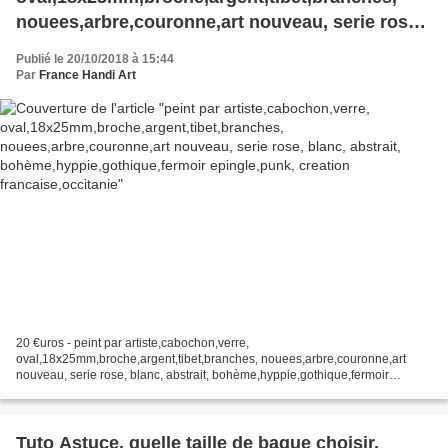
nouees,arbre,couronne,art nouveau, serie rose,
blanc, abstrait, bohème,hyppie,gothique,fermoir
Publié le 20/10/2018 à 15:44
epingle,punk, creation francaise,occitanie
Par
France Handi Art
20 €uros - peint par artiste,cabochon,verre,
oval,18x25mm,broche,argent,tibet,branches, nouees,arbre,couronne,art
nouveau, serie rose, blanc, abstrait, bohème,hyppie,gothique,fermoir
epingle,punk, creation francaise,occitanie le verre loupe donne du relief...
Tuto Astuce, quelle taille de bague choisir,