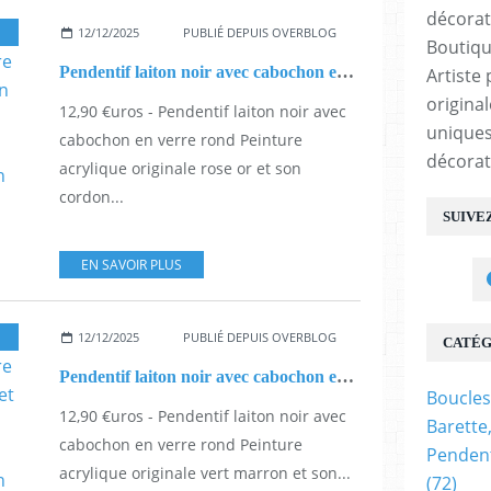
12/12/2025
PUBLIÉ DEPUIS OVERBLOG
Boutiqu
Pendentif laiton noir avec cabochon en verre rond Peinture acrylique originale rose or et son cordon noir,cadeau fete anniversaire noel,bijou artistique,petit prix,fait mains en france
Artiste 
origina
12,90 €uros - Pendentif laiton noir avec
uniques
cabochon en verre rond Peinture
décorat
acrylique originale rose or et son
cordon...
SUIVE
EN SAVOIR PLUS
12/12/2025
PUBLIÉ DEPUIS OVERBLOG
CATÉG
Pendentif laiton noir avec cabochon en verre rond Peinture acrylique originale vert marron et son cordon noir,cadeau fete anniversaire noel,bijou artistique,petit prix,fait mains en france
Boucles
12,90 €uros - Pendentif laiton noir avec
Barette
cabochon en verre rond Peinture
Pendent
acrylique originale vert marron et son...
(72)