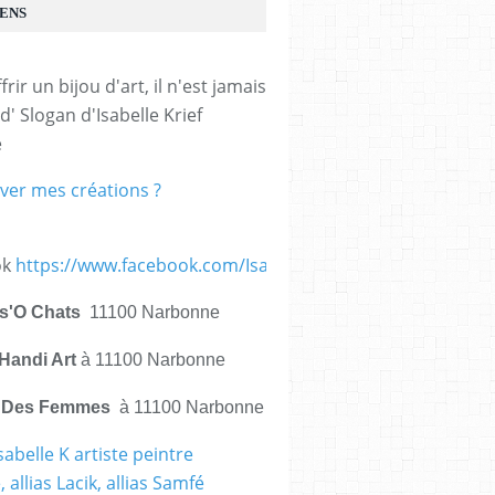
IENS
frir un bijou d'art, il n'est jamais 
d' Slogan d'Isabelle Krief 
e
ver mes créations ?
ok
https://www.facebook.com/IsabelleKrief.ArtistePeintre/
is'O Chats
11100 Narbonne
Handi Art
à 11100 Narbonne
e Des Femmes
à 11100 Narbonne
sabelle K artiste peintre
 allias Lacik, allias Samfé