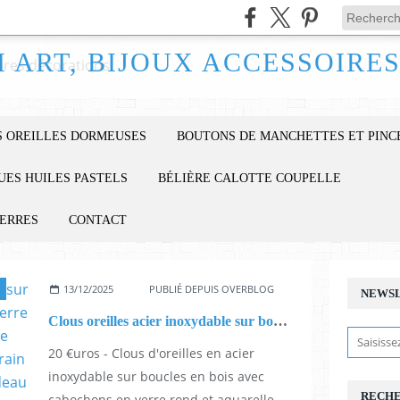
 OREILLES DORMEUSES
BOUTONS DE MANCHETTES ET PINC
UES HUILES PASTELS
BÉLIÈRE CALOTTE COUPELLE
IERRES
CONTACT
13/12/2025
PUBLIÉ DEPUIS OVERBLOG
NEWS
Clous oreilles acier inoxydable sur boucles en bois,cabochons en verre rond et aquarelle originale rouge marron rose noir,art contemporain abstrait,fait mains en france,cadeau fete anniversaire noel
20 €uros - Clous d'oreilles en acier
inoxydable sur boucles en bois avec
RECH
cabochons en verre rond et aquarelle