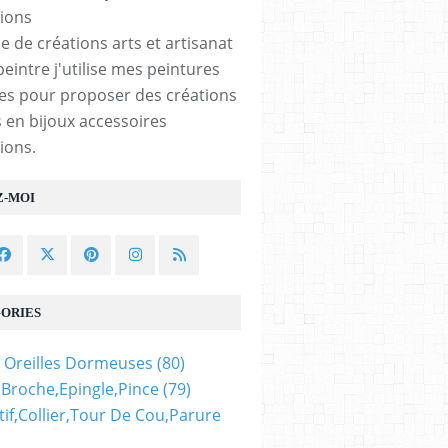
e de créations arts et artisanat
peintre j'utilise mes peintures
les pour proposer des créations
 en bijoux accessoires
ions.
Z-MOI
ORIES
 Oreilles Dormeuses
(80)
,broche,epingle,pince
(79)
if,collier,tour De Cou,parure