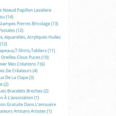
s Noeud Papillon Lavaliere
ou
(14)
stampes Pierres Bricolage
(13)
Postales
(12)
x, Aquarelles, Acryliques Huiles
(12)
apeaux,t-Shirts,tabliers
(11)
 Oreilles Clous Puces
(10)
ver Mes Créations ?
(6)
es De Créateurs
(4)
oux De La Clape
(3)
at
(2)
ues Bracelets Broches
(2)
n À L'association
(1)
tion Gratuite Dans L'annuaire
ateurs Artisans Artistes
(1)