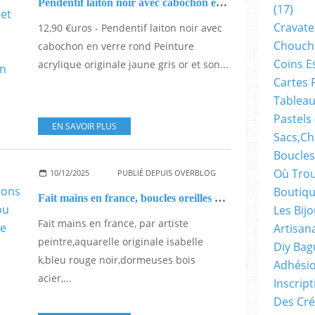
Pendentif laiton noir avec cabochon en verre rond Peinture acrylique originale jaune gris or et son cordon noir,cadeau fete anniversaire noel,bijou artisitique,petit prix,fait mains en france
(17)
Cravate
12,90 €uros - Pendentif laiton noir avec
Chouch
cabochon en verre rond Peinture
Coins E
acrylique originale jaune gris or et son...
Cartes 
Tableau
Pastels
EN SAVOIR PLUS
Sacs,ch
Boucles
Où Trou
10/12/2025
PUBLIÉ DEPUIS OVERBLOG
Boutiqu
Fait mains en france, boucles oreilles dormeuses avec cabochons en verre, aquarelle originale,bijou peint en bois et acier,cadeau fete anniversaire noel
Les Bij
Fait mains en france, par artiste
Artisan
peintre,aquarelle originale isabelle
Diy Bag
k,bleu rouge noir,dormeuses bois
Adhésio
acier,...
Inscrip
Des Cré