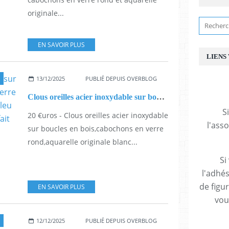
originale...
EN SAVOIR PLUS
LIENS
13/12/2025
PUBLIÉ DEPUIS OVERBLOG
Clous oreilles acier inoxydable sur boucles en bois,cabochons en verre rond,aquarelle originale blanc bleu noir,art contemporain abstrait,fait mains en france,cadeau fete anniversaire noel
S
20 €uros - Clous oreilles acier inoxydable
l'ass
sur boucles en bois,cabochons en verre
rond,aquarelle originale blanc...
Si
l'adhés
de figu
EN SAVOIR PLUS
vous
12/12/2025
PUBLIÉ DEPUIS OVERBLOG