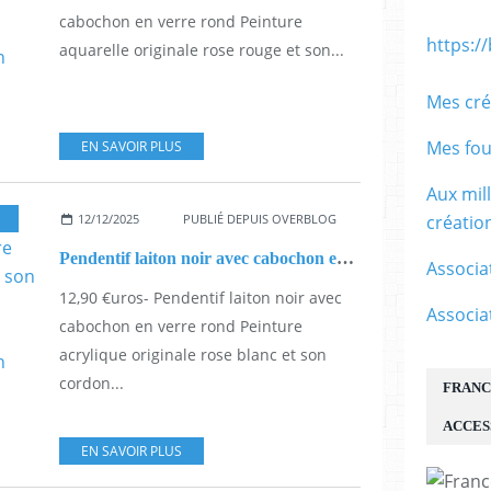
cabochon en verre rond Peinture
https:/
aquarelle originale rose rouge et son...
Mes cré
Mes fou
EN SAVOIR PLUS
Aux mil
12/12/2025
PUBLIÉ DEPUIS OVERBLOG
créati
Pendentif laiton noir avec cabochon en verre rond Peinture acrylique originale rose blanc et son cordon noir,cadeau fete anniversaire noel,bijou artistique,petit prix,fait mains en france
Associa
12,90 €uros- Pendentif laiton noir avec
Associa
cabochon en verre rond Peinture
acrylique originale rose blanc et son
cordon...
FRANC
ACCES
EN SAVOIR PLUS