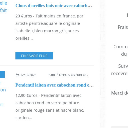
Clous d oreilles bois noir avec cabochons en verre rond,aquarelle originale, tiges acier inoxydable,fait mains en france
20 €uros - Fait mains en france, par
artiste peintre,aquarelle originale
Frais
isabelle k,bleu marron gris,puces
oreilles...
Comman
du 
EN SAVOIR PLUS
Surv
recevre
12/12/2025
PUBLIÉ DEPUIS OVERBLOG
Pendentif laiton avec cabochon rond en verre peinture originale rouge sans et nacre blanc, cordon noir,cadeau fete anniversaire noel,bijou artistique,petit prix,fait mains en france
Merci de
12,90 €uros - Pendentif laiton avec
cabochon rond en verre peinture
originale rouge sans et nacre blanc,
cordon...