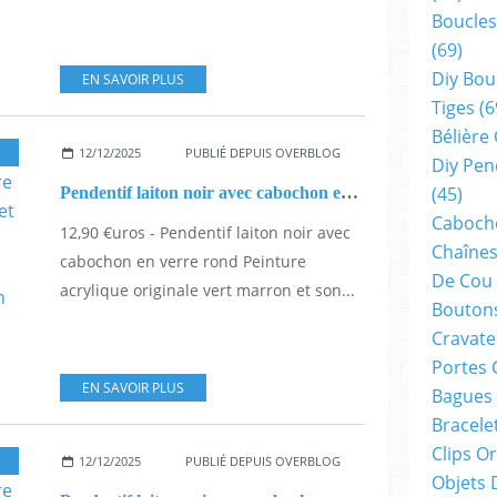
Boucles
(69)
Diy Bou
EN SAVOIR PLUS
Tiges
(6
Bélière
12/12/2025
PUBLIÉ DEPUIS OVERBLOG
Diy Pen
(45)
Pendentif laiton noir avec cabochon en verre rond Peinture acrylique originale vert marron et son cordon noir,cadeau fete anniversaire noel,bijou artistique,petit prix,fait mains en france
Cabocho
12,90 €uros - Pendentif laiton noir avec
Chaînes
cabochon en verre rond Peinture
De Cou
acrylique originale vert marron et son...
Boutons
Cravate
Portes 
EN SAVOIR PLUS
Bagues
Bracele
Clips O
12/12/2025
PUBLIÉ DEPUIS OVERBLOG
Objets 