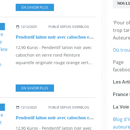
NOS L
EN SAVOIR PLUS
'Pour of
12/12/2025
PUBLIÉ DEPUIS OVERBLOG
trop tar
Pendentif laiton noir avec cabochon en verre rond Peinture aquarelle originale rouge orange vert et son cordon noir,cadeau fete anniversaire noel,bijou artistique,petit prix,fait mains en france
Auteur
12,90 €uros - Pendentif laiton noir avec
Où trou
cabochon en verre rond Peinture
Page
aquarelle originale rouge orange vert...
facebo
Les Art
EN SAVOIR PLUS
France 
La Voi
12/12/2025
PUBLIÉ DEPUIS OVERBLOG
Pendentif laiton noir avec cabochon en verre rond Peinture aquarelle originale rose rouge et son cordon noir,cadeau fete anniversaire noel,bijou artistique,petit prix,fait mains en france
Blog d'I
auteure,
12,90 €uros - Pendentif laiton noir avec