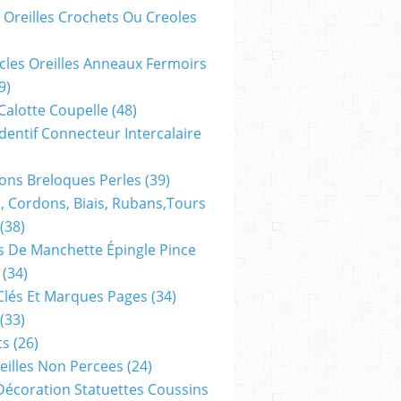
 Oreilles Crochets Ou Creoles
cles Oreilles Anneaux Fermoirs
9)
 Calotte Coupelle
(48)
dentif Connecteur Intercalaire
ns Breloques Perles
(39)
, Cordons, Biais, Rubans,tours
(38)
 De Manchette Épingle Pince
(34)
Clés Et Marques Pages
(34)
(33)
ts
(26)
reilles Non Percees
(24)
Décoration Statuettes Coussins